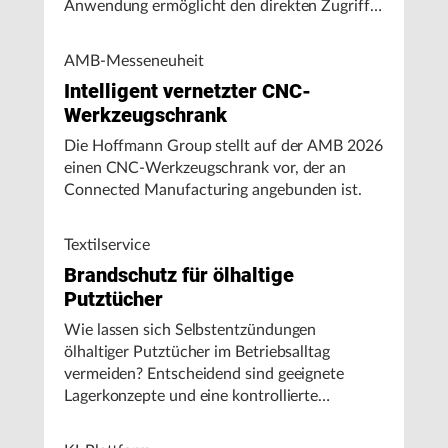
Anwendung ermöglicht den direkten Zugriff
auf Maschinendaten und unterstützt
Fertigungsunternehmen bei der Analyse von
AMB-Messeneuheit
Maschinenleistung, Stillständen und
Intelligent vernetzter CNC-
Energieverbrauch.
Werkzeugschrank
Die Hoffmann Group stellt auf der AMB 2026
einen CNC-Werkzeugschrank vor, der an
Connected Manufacturing angebunden ist.
Textilservice
Brandschutz für ölhaltige
Putztücher
Wie lassen sich Selbstentzündungen
ölhaltiger Putztücher im Betriebsalltag
vermeiden? Entscheidend sind geeignete
Lagerkonzepte und eine kontrollierte
Handhabung, insbesondere bei hohen
Umgebungstemperaturen.