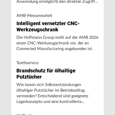
Anwendung ermöglicht den direkten Zugriff
auf Maschinendaten und unterstützt
Fertigungsunternehmen bei der Analyse von
AMB-Messeneuheit
Maschinenleistung, Stillständen und
Intelligent vernetzter CNC-
Energieverbrauch.
Werkzeugschrank
Die Hoffmann Group stellt auf der AMB 2026
einen CNC-Werkzeugschrank vor, der an
Connected Manufacturing angebunden ist.
Textilservice
Brandschutz für ölhaltige
Putztücher
Wie lassen sich Selbstentzündungen
ölhaltiger Putztücher im Betriebsalltag
vermeiden? Entscheidend sind geeignete
Lagerkonzepte und eine kontrollierte
Handhabung, insbesondere bei hohen
Umgebungstemperaturen.