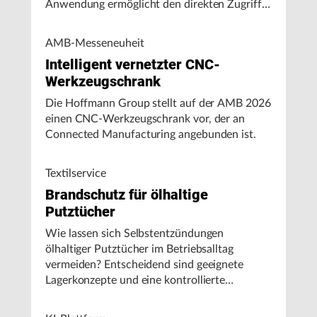
Anwendung ermöglicht den direkten Zugriff
auf Maschinendaten und unterstützt
Fertigungsunternehmen bei der Analyse von
AMB-Messeneuheit
Maschinenleistung, Stillständen und
Intelligent vernetzter CNC-
Energieverbrauch.
Werkzeugschrank
Die Hoffmann Group stellt auf der AMB 2026
einen CNC-Werkzeugschrank vor, der an
Connected Manufacturing angebunden ist.
Textilservice
Brandschutz für ölhaltige
Putztücher
Wie lassen sich Selbstentzündungen
ölhaltiger Putztücher im Betriebsalltag
vermeiden? Entscheidend sind geeignete
Lagerkonzepte und eine kontrollierte
Handhabung, insbesondere bei hohen
Umgebungstemperaturen.