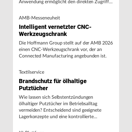
Anwendung ermöglicht den direkten Zugriff
auf Maschinendaten und unterstützt
Fertigungsunternehmen bei der Analyse von
AMB-Messeneuheit
Maschinenleistung, Stillständen und
Intelligent vernetzter CNC-
Energieverbrauch.
Werkzeugschrank
Die Hoffmann Group stellt auf der AMB 2026
einen CNC-Werkzeugschrank vor, der an
Connected Manufacturing angebunden ist.
Textilservice
Brandschutz für ölhaltige
Putztücher
Wie lassen sich Selbstentzündungen
ölhaltiger Putztücher im Betriebsalltag
vermeiden? Entscheidend sind geeignete
Lagerkonzepte und eine kontrollierte
Handhabung, insbesondere bei hohen
Umgebungstemperaturen.