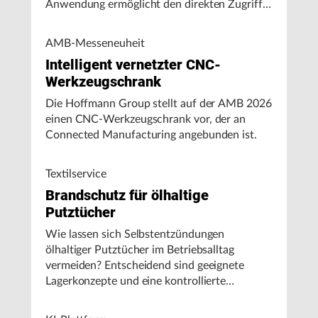
Anwendung ermöglicht den direkten Zugriff
auf Maschinendaten und unterstützt
Fertigungsunternehmen bei der Analyse von
AMB-Messeneuheit
Maschinenleistung, Stillständen und
Intelligent vernetzter CNC-
Energieverbrauch.
Werkzeugschrank
Die Hoffmann Group stellt auf der AMB 2026
einen CNC-Werkzeugschrank vor, der an
Connected Manufacturing angebunden ist.
Textilservice
Brandschutz für ölhaltige
Putztücher
Wie lassen sich Selbstentzündungen
ölhaltiger Putztücher im Betriebsalltag
vermeiden? Entscheidend sind geeignete
Lagerkonzepte und eine kontrollierte
Handhabung, insbesondere bei hohen
Umgebungstemperaturen.