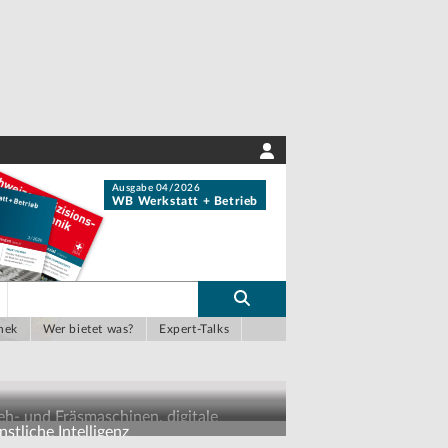
Ausgabe 04/2026
WB Werkstatt + Betrieb
hek
Wer bietet was?
Expert-Talks
eh- und Fräsmaschinen, digitale
stliche Intelligenz
sbildungskonzepte