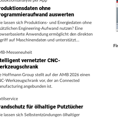
oduktionsanalyse per App
roduktionsdaten ohne
rogrammieraufwand auswerten
e lassen sich Produktions- und Energiedaten ohne
sätzlichen Engineering-Aufwand nutzen? Eine
owserbasierte Anwendung ermöglicht den direkten
griff auf Maschinendaten und unterstützt
rtigungsunternehmen bei der Analyse von
Fi
schinenleistung, Stillständen und Energieverbrauch.
B-Messeneuheit
telligent vernetzter CNC-
erkzeugschrank
e Hoffmann Group stellt auf der AMB 2026 einen
C-Werkzeugschrank vor, der an Connected
nufacturing angebunden ist.
xtilservice
randschutz für ölhaltige Putztücher
e lassen sich Selbstentzündungen ölhaltiger