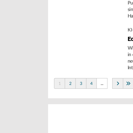
Pu
si
Ha
Um
KI
E
Wi
in
ne
In
de
1
2
3
4
...