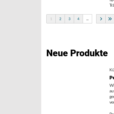
Tr
1
2
3
4
...
Neue Produkte
Kü
P
Wi
au
ge
ve