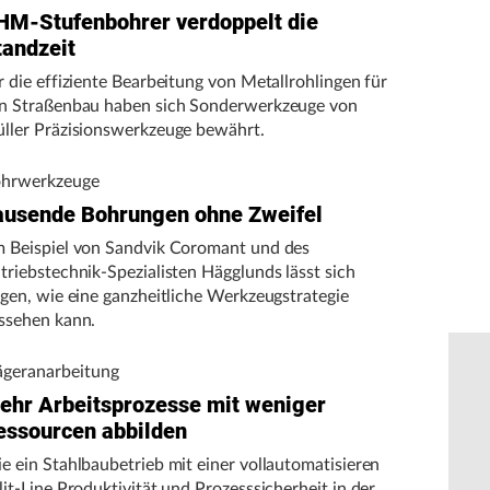
HM-Stufenbohrer verdoppelt die
tandzeit
r die effiziente Bearbeitung von Metallrohlingen für
n Straßenbau haben sich Sonderwerkzeuge von
ller Präzisionswerkzeuge bewährt.
hrwerkzeuge
ausende Bohrungen ohne Zweifel
 Beispiel von Sandvik Coromant und des
triebstechnik-Spezialisten Hägglunds lässt sich
igen, wie eine ganzheitliche Werkzeugstrategie
ssehen kann.
ägeranarbeitung
ehr Arbeitsprozesse mit weniger
essourcen abbilden
e ein Stahlbaubetrieb mit einer vollautomatisieren
lit-Line Produktivität und Prozesssicherheit in der