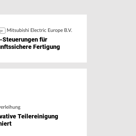
r Chat auf Maschinendaten
äzision trifft Ausbildung
greifen
Mitsubishi Electric Europe B.V.
ge
-Steuerungen für
nftssichere Fertigung
verleihung
vative Teilereinigung
iert