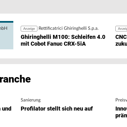
Pe
Pr
rgiedaten ohne zusätzlichen Engineering-Aufwand
zu
ng ermöglicht den direkten Zugriff auf
igungsunternehmen bei der Analyse von
nergieverbrauch.
GmbH
Rettificatrici Ghiringhelli S.p.a.
Anzeige
Anzei
Ghiringhelli M100: Schleifen 4.0
CNC
mit Cobot Fanuc CRX-5iA
zuku
Branche
Sanierung
Preis
n und
Profilator stellt sich neu auf
Inno
präm