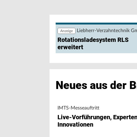
Wie lassen sich Produktions- und Ene
nutzen? Eine browserbasierte Anwendu
Maschinendaten und unterstützt Fert
Maschinenleistung, Stillständen und E
Liebherr-Verzahntechnik 
Anzeige
Rotationsladesystem RLS
erweitert
Neues aus der 
IMTS-Messeauftritt
Live-Vorführungen, Experte
Innovationen