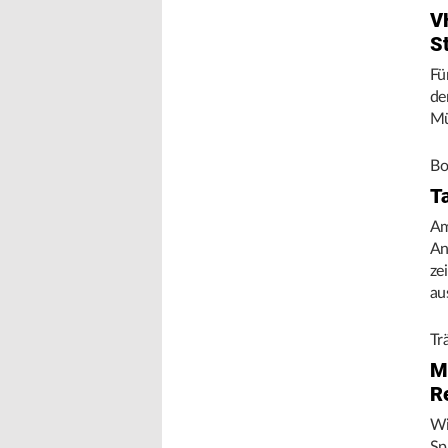
V
S
Fü
de
Mü
Bo
T
Am
An
ze
au
Tr
M
R
Wi
Sp