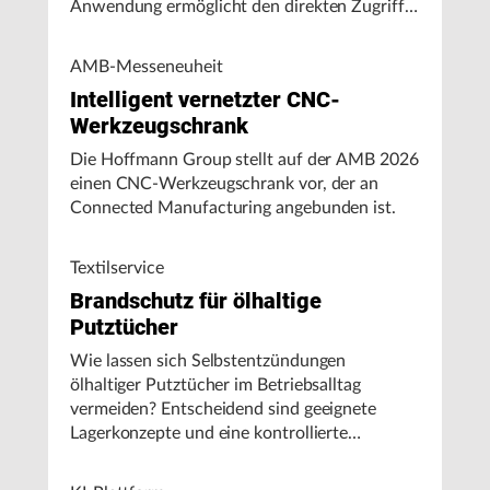
Anwendung ermöglicht den direkten Zugriff
auf Maschinendaten und unterstützt
Fertigungsunternehmen bei der Analyse von
AMB-Messeneuheit
Maschinenleistung, Stillständen und
Intelligent vernetzter CNC-
Energieverbrauch.
Werkzeugschrank
Die Hoffmann Group stellt auf der AMB 2026
einen CNC-Werkzeugschrank vor, der an
Connected Manufacturing angebunden ist.
Textilservice
Brandschutz für ölhaltige
Putztücher
Wie lassen sich Selbstentzündungen
ölhaltiger Putztücher im Betriebsalltag
vermeiden? Entscheidend sind geeignete
Lagerkonzepte und eine kontrollierte
Handhabung, insbesondere bei hohen
Umgebungstemperaturen.