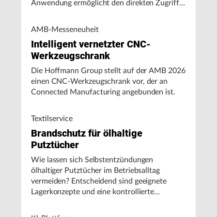
Anwendung ermöglicht den direkten Zugriff
auf Maschinendaten und unterstützt
Fertigungsunternehmen bei der Analyse von
AMB-Messeneuheit
Maschinenleistung, Stillständen und
Intelligent vernetzter CNC-
Energieverbrauch.
Werkzeugschrank
Die Hoffmann Group stellt auf der AMB 2026
einen CNC-Werkzeugschrank vor, der an
Connected Manufacturing angebunden ist.
Textilservice
Brandschutz für ölhaltige
Putztücher
Wie lassen sich Selbstentzündungen
ölhaltiger Putztücher im Betriebsalltag
vermeiden? Entscheidend sind geeignete
Lagerkonzepte und eine kontrollierte
Handhabung, insbesondere bei hohen
Umgebungstemperaturen.