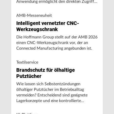
Anwendung ermöglicht den direkten Zugriff
auf Maschinendaten und unterstützt
Fertigungsunternehmen bei der Analyse von
AMB-Messeneuheit
Maschinenleistung, Stillständen und
Intelligent vernetzter CNC-
Energieverbrauch.
Werkzeugschrank
Die Hoffmann Group stellt auf der AMB 2026
einen CNC-Werkzeugschrank vor, der an
Connected Manufacturing angebunden ist.
Textilservice
Brandschutz für ölhaltige
Putztücher
Wie lassen sich Selbstentzündungen
ölhaltiger Putztücher im Betriebsalltag
vermeiden? Entscheidend sind geeignete
Lagerkonzepte und eine kontrollierte
Handhabung, insbesondere bei hohen
Umgebungstemperaturen.