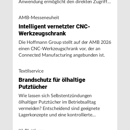
Anwendung ermöglicht den direkten Zugriff
auf Maschinendaten und unterstützt
Fertigungsunternehmen bei der Analyse von
AMB-Messeneuheit
Maschinenleistung, Stillständen und
Intelligent vernetzter CNC-
Energieverbrauch.
Werkzeugschrank
Die Hoffmann Group stellt auf der AMB 2026
einen CNC-Werkzeugschrank vor, der an
Connected Manufacturing angebunden ist.
Textilservice
Brandschutz für ölhaltige
Putztücher
Wie lassen sich Selbstentzündungen
ölhaltiger Putztücher im Betriebsalltag
vermeiden? Entscheidend sind geeignete
Lagerkonzepte und eine kontrollierte
Handhabung, insbesondere bei hohen
Umgebungstemperaturen.