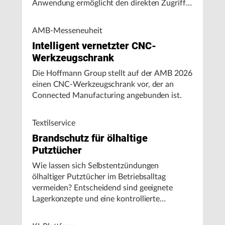
Anwendung ermöglicht den direkten Zugriff
auf Maschinendaten und unterstützt
Fertigungsunternehmen bei der Analyse von
AMB-Messeneuheit
Maschinenleistung, Stillständen und
Intelligent vernetzter CNC-
Energieverbrauch.
Werkzeugschrank
Die Hoffmann Group stellt auf der AMB 2026
einen CNC-Werkzeugschrank vor, der an
Connected Manufacturing angebunden ist.
Textilservice
Brandschutz für ölhaltige
Putztücher
Wie lassen sich Selbstentzündungen
ölhaltiger Putztücher im Betriebsalltag
vermeiden? Entscheidend sind geeignete
Lagerkonzepte und eine kontrollierte
Handhabung, insbesondere bei hohen
Umgebungstemperaturen.