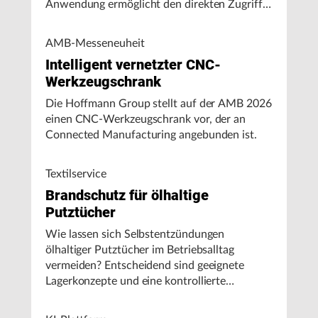
Anwendung ermöglicht den direkten Zugriff
auf Maschinendaten und unterstützt
Fertigungsunternehmen bei der Analyse von
AMB-Messeneuheit
Maschinenleistung, Stillständen und
Intelligent vernetzter CNC-
Energieverbrauch.
Werkzeugschrank
Die Hoffmann Group stellt auf der AMB 2026
einen CNC-Werkzeugschrank vor, der an
Connected Manufacturing angebunden ist.
Textilservice
Brandschutz für ölhaltige
Putztücher
Wie lassen sich Selbstentzündungen
ölhaltiger Putztücher im Betriebsalltag
vermeiden? Entscheidend sind geeignete
Lagerkonzepte und eine kontrollierte
Handhabung, insbesondere bei hohen
Umgebungstemperaturen.