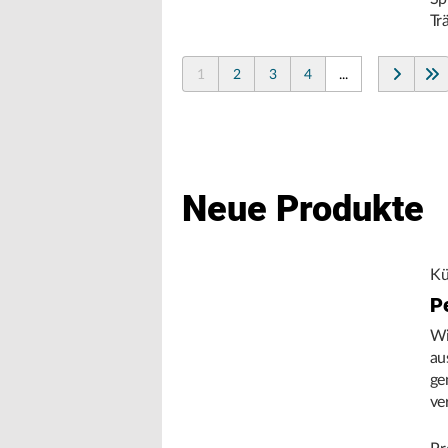
Tr
1
2
3
4
...
Neue Produkte
Kü
P
Wi
au
ge
ve