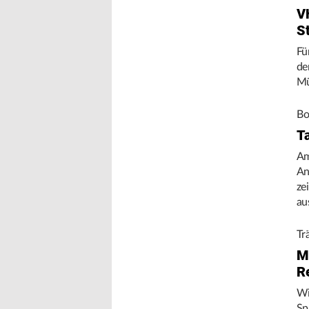
V
S
Fü
de
Mü
Bo
T
Am
An
ze
au
Tr
M
R
Wi
Sp