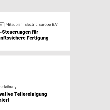
r Chat auf Maschinendaten
äzision trifft Ausbildung
greifen
Mitsubishi Electric Europe B.V.
ge
-Steuerungen für
nftssichere Fertigung
verleihung
vative Teilereinigung
iert