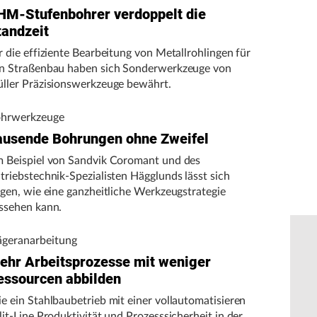
HM-Stufenbohrer verdoppelt die
tandzeit
r die effiziente Bearbeitung von Metallrohlingen für
n Straßenbau haben sich Sonderwerkzeuge von
ller Präzisionswerkzeuge bewährt.
hrwerkzeuge
ausende Bohrungen ohne Zweifel
 Beispiel von Sandvik Coromant und des
triebstechnik-Spezialisten Hägglunds lässt sich
igen, wie eine ganzheitliche Werkzeugstrategie
ssehen kann.
ägeranarbeitung
ehr Arbeitsprozesse mit weniger
essourcen abbilden
e ein Stahlbaubetrieb mit einer vollautomatisieren
lit-Line Produktivität und Prozesssicherheit in der