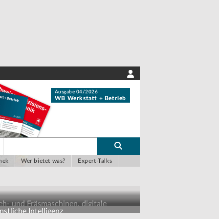
Ausgabe 04/2026
WB Werkstatt + Betrieb
hek
Wer bietet was?
Expert-Talks
eh- und Fräsmaschinen, digitale
stliche Intelligenz
sbildungskonzepte