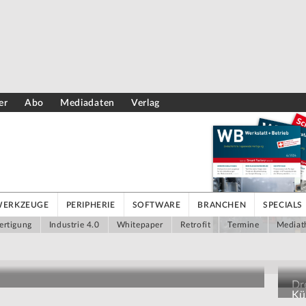
er
Abo
Mediadaten
Verlag
WERKZEUGE
PERIPHERIE
SOFTWARE
BRANCHEN
SPECIALS
ertigung
Industrie 4.0
Whitepaper
Retrofit
Termine
Mediat
Dr
Kün
Au
grammieraufwand auswerten