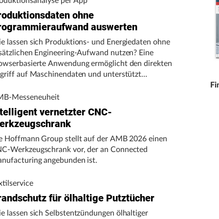
oduktionsanalyse per App
roduktionsdaten ohne
rogrammieraufwand auswerten
e lassen sich Produktions- und Energiedaten ohne
sätzlichen Engineering-Aufwand nutzen? Eine
owserbasierte Anwendung ermöglicht den direkten
griff auf Maschinendaten und unterstützt
rtigungsunternehmen bei der Analyse von
Fi
schinenleistung, Stillständen und Energieverbrauch.
B-Messeneuheit
telligent vernetzter CNC-
erkzeugschrank
e Hoffmann Group stellt auf der AMB 2026 einen
C-Werkzeugschrank vor, der an Connected
nufacturing angebunden ist.
xtilservice
randschutz für ölhaltige Putztücher
e lassen sich Selbstentzündungen ölhaltiger