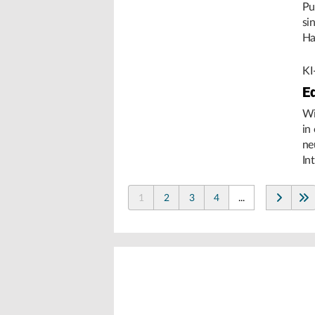
Pu
si
Ha
Um
KI
E
Wi
in
ne
In
de
1
2
3
4
...