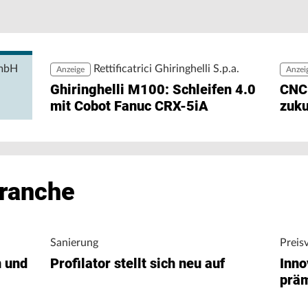
Pe
Pr
rgiedaten ohne zusätzlichen Engineering-Aufwand
zu
ng ermöglicht den direkten Zugriff auf
igungsunternehmen bei der Analyse von
nergieverbrauch.
GmbH
Rettificatrici Ghiringhelli S.p.a.
Anzeige
Anzei
Ghiringhelli M100: Schleifen 4.0
CNC
mit Cobot Fanuc CRX-5iA
zuku
Branche
Sanierung
Preis
n und
Profilator stellt sich neu auf
Inno
präm