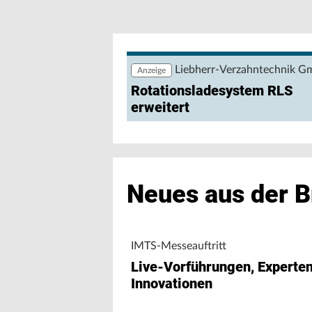
Wie lassen sich Produktions- und Ene
nutzen? Eine browserbasierte Anwendu
Maschinendaten und unterstützt Fert
Maschinenleistung, Stillständen und E
Liebherr-Verzahntechnik 
Anzeige
Rotationsladesystem RLS
erweitert
Neues aus der 
IMTS-Messeauftritt
Live-Vorführungen, Experte
Innovationen