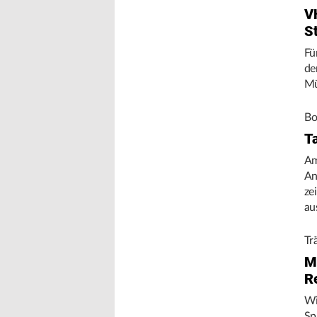
V
S
Fü
de
Mü
Bo
T
Am
An
ze
au
Tr
M
R
Wi
Sp