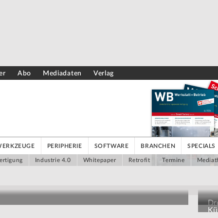
er
Abo
Mediadaten
Verlag
WERKZEUGE
PERIPHERIE
SOFTWARE
BRANCHEN
SPECIALS
ertigung
Industrie 4.0
Whitepaper
Retrofit
Termine
Mediat
Dr
Kün
Au
grammieraufwand auswerten