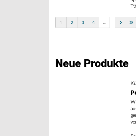
Tr
1
2
3
4
...
Neue Produkte
Kü
P
Wi
au
ge
ve