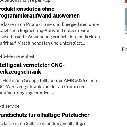
oduktionsanalyse per App
roduktionsdaten ohne
rogrammieraufwand auswerten
e lassen sich Produktions- und Energiedaten ohne
sätzlichen Engineering-Aufwand nutzen? Eine
owserbasierte Anwendung ermöglicht den direkten
griff auf Maschinendaten und unterstützt
rtigungsunternehmen bei der Analyse von
Fi
schinenleistung, Stillständen und Energieverbrauch.
B-Messeneuheit
telligent vernetzter CNC-
erkzeugschrank
e Hoffmann Group stellt auf der AMB 2026 einen
C-Werkzeugschrank vor, der an Connected
nufacturing angebunden ist.
xtilservice
randschutz für ölhaltige Putztücher
e lassen sich Selbstentzündungen ölhaltiger