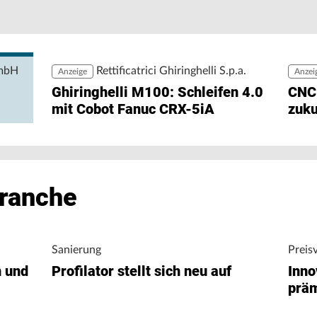
Pe
Pr
rgiedaten ohne zusätzlichen Engineering-Aufwand
zu
ng ermöglicht den direkten Zugriff auf
igungsunternehmen bei der Analyse von
nergieverbrauch.
GmbH
Rettificatrici Ghiringhelli S.p.a.
Anzeige
Anzei
Ghiringhelli M100: Schleifen 4.0
CNC
mit Cobot Fanuc CRX-5iA
zuku
Branche
Sanierung
Preis
n und
Profilator stellt sich neu auf
Inno
präm