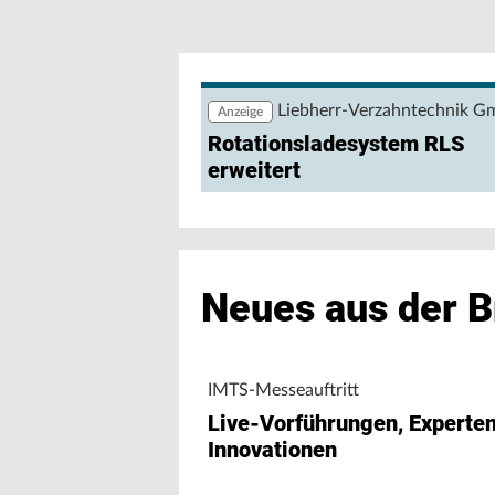
Wie lassen sich Produktions- und Ene
nutzen? Eine browserbasierte Anwendu
Maschinendaten und unterstützt Fert
Maschinenleistung, Stillständen und E
Liebherr-Verzahntechnik 
Anzeige
Rotationsladesystem RLS
erweitert
Neues aus der 
IMTS-Messeauftritt
Live-Vorführungen, Experte
Innovationen