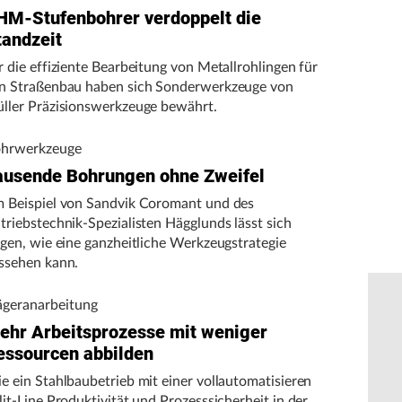
HM-Stufenbohrer verdoppelt die
tandzeit
r die effiziente Bearbeitung von Metallrohlingen für
n Straßenbau haben sich Sonderwerkzeuge von
ller Präzisionswerkzeuge bewährt.
hrwerkzeuge
ausende Bohrungen ohne Zweifel
 Beispiel von Sandvik Coromant und des
triebstechnik-Spezialisten Hägglunds lässt sich
igen, wie eine ganzheitliche Werkzeugstrategie
ssehen kann.
ägeranarbeitung
ehr Arbeitsprozesse mit weniger
essourcen abbilden
e ein Stahlbaubetrieb mit einer vollautomatisieren
lit-Line Produktivität und Prozesssicherheit in der