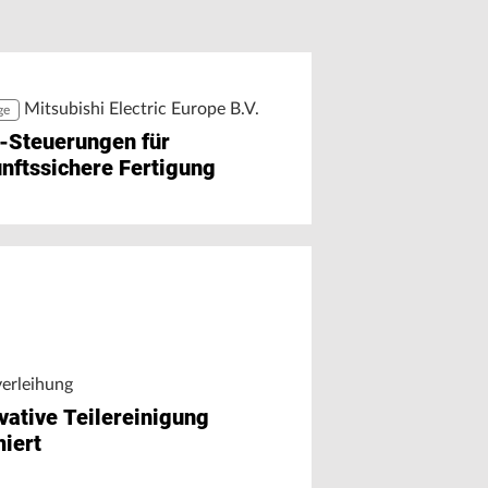
r Chat auf Maschinendaten
äzision trifft Ausbildung
greifen
Mitsubishi Electric Europe B.V.
ge
-Steuerungen für
nftssichere Fertigung
verleihung
vative Teilereinigung
iert