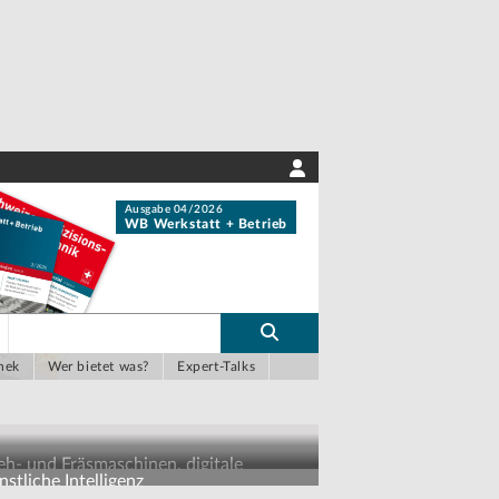
Ausgabe 04/2026
WB Werkstatt + Betrieb
hek
Wer bietet was?
Expert-Talks
eh- und Fräsmaschinen, digitale
stliche Intelligenz
sbildungskonzepte