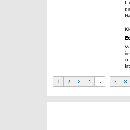
Pu
si
Ha
Um
KI
E
Wi
in
ne
In
de
1
2
3
4
...