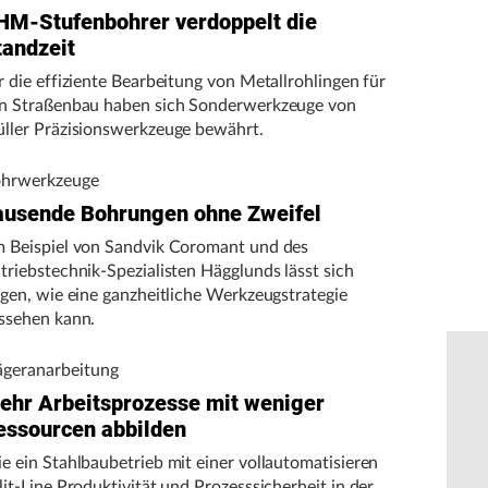
HM-Stufenbohrer verdoppelt die
tandzeit
r die effiziente Bearbeitung von Metallrohlingen für
n Straßenbau haben sich Sonderwerkzeuge von
ller Präzisionswerkzeuge bewährt.
hrwerkzeuge
ausende Bohrungen ohne Zweifel
 Beispiel von Sandvik Coromant und des
triebstechnik-Spezialisten Hägglunds lässt sich
igen, wie eine ganzheitliche Werkzeugstrategie
ssehen kann.
ägeranarbeitung
ehr Arbeitsprozesse mit weniger
essourcen abbilden
e ein Stahlbaubetrieb mit einer vollautomatisieren
lit-Line Produktivität und Prozesssicherheit in der