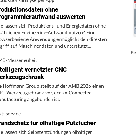
oduktionsanalyse per App
roduktionsdaten ohne
rogrammieraufwand auswerten
e lassen sich Produktions- und Energiedaten ohne
sätzlichen Engineering-Aufwand nutzen? Eine
owserbasierte Anwendung ermöglicht den direkten
griff auf Maschinendaten und unterstützt
rtigungsunternehmen bei der Analyse von
Fi
schinenleistung, Stillständen und Energieverbrauch.
B-Messeneuheit
telligent vernetzter CNC-
erkzeugschrank
e Hoffmann Group stellt auf der AMB 2026 einen
C-Werkzeugschrank vor, der an Connected
nufacturing angebunden ist.
xtilservice
randschutz für ölhaltige Putztücher
e lassen sich Selbstentzündungen ölhaltiger