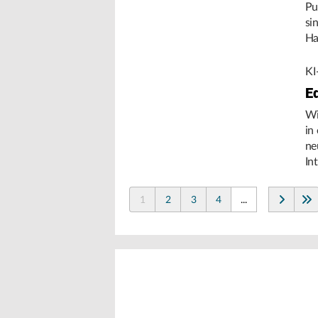
Pu
si
Ha
Um
KI
E
Wi
in
ne
In
de
1
2
3
4
...