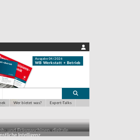
Ausgabe 04/2026
WB Werkstatt + Betrieb
hek
Wer bietet was?
Expert-Talks
eh- und Fräsmaschinen, digitale
stliche Intelligenz
sbildungskonzepte