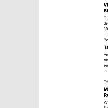
V
S
Fü
de
Mü
Bo
T
Am
An
ze
au
Tr
M
R
Wi
Sp