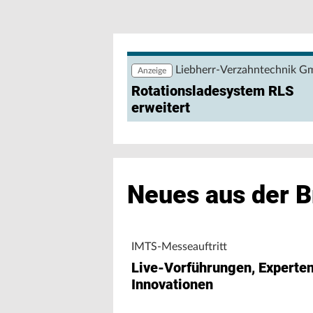
Wie lassen sich Produktions- und Ene
nutzen? Eine browserbasierte Anwendu
Maschinendaten und unterstützt Fert
Maschinenleistung, Stillständen und E
Liebherr-Verzahntechnik 
Anzeige
Rotationsladesystem RLS
erweitert
Neues aus der 
IMTS-Messeauftritt
Live-Vorführungen, Experte
Innovationen