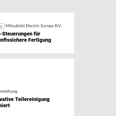
r Chat auf Maschinendaten
äzision trifft Ausbildung
greifen
Mitsubishi Electric Europe B.V.
ge
-Steuerungen für
nftssichere Fertigung
verleihung
vative Teilereinigung
iert