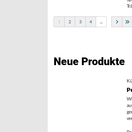
Tr
1
2
3
4
...
Neue Produkte
Kü
P
Wi
au
ge
ve