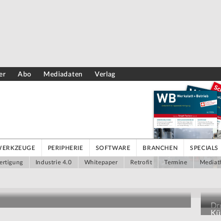
er
Abo
Mediadaten
Verlag
WERKZEUGE
PERIPHERIE
SOFTWARE
BRANCHEN
SPECIALS
ertigung
Industrie 4.0
Whitepaper
Retrofit
Termine
Mediat
Dr
Kün
Au
grammieraufwand auswerten