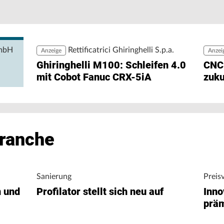
Pe
Pr
rgiedaten ohne zusätzlichen Engineering-Aufwand
zu
ng ermöglicht den direkten Zugriff auf
igungsunternehmen bei der Analyse von
nergieverbrauch.
GmbH
Rettificatrici Ghiringhelli S.p.a.
Anzeige
Anzei
Ghiringhelli M100: Schleifen 4.0
CNC
mit Cobot Fanuc CRX-5iA
zuku
Branche
Sanierung
Preis
n und
Profilator stellt sich neu auf
Inno
präm