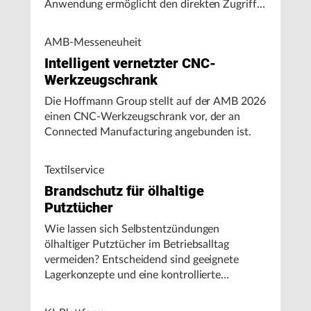
Anwendung ermöglicht den direkten Zugriff
auf Maschinendaten und unterstützt
Fertigungsunternehmen bei der Analyse von
AMB-Messeneuheit
Maschinenleistung, Stillständen und
Intelligent vernetzter CNC-
Energieverbrauch.
Werkzeugschrank
Die Hoffmann Group stellt auf der AMB 2026
einen CNC-Werkzeugschrank vor, der an
Connected Manufacturing angebunden ist.
Textilservice
Brandschutz für ölhaltige
Putztücher
Wie lassen sich Selbstentzündungen
ölhaltiger Putztücher im Betriebsalltag
vermeiden? Entscheidend sind geeignete
Lagerkonzepte und eine kontrollierte
Handhabung, insbesondere bei hohen
Umgebungstemperaturen.