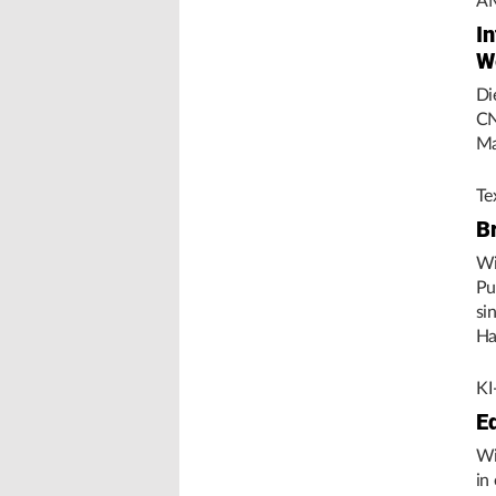
AM
In
W
Di
CN
Ma
Te
B
Wi
Pu
si
Ha
Um
KI
E
Wi
in