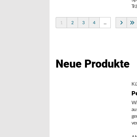
Tr
1
2
3
4
...
Neue Produkte
Kü
P
Wi
au
ge
ve