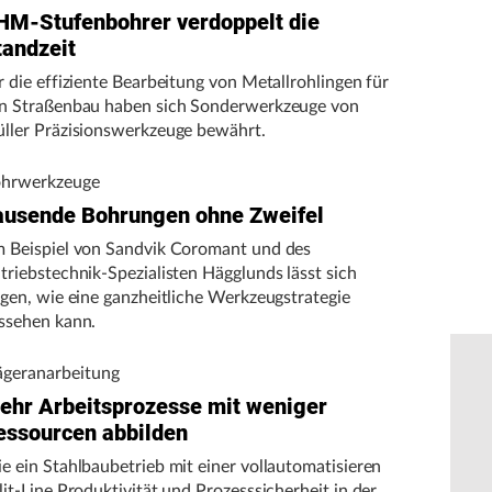
HM-Stufenbohrer verdoppelt die
tandzeit
r die effiziente Bearbeitung von Metallrohlingen für
n Straßenbau haben sich Sonderwerkzeuge von
ller Präzisionswerkzeuge bewährt.
hrwerkzeuge
ausende Bohrungen ohne Zweifel
 Beispiel von Sandvik Coromant und des
triebstechnik-Spezialisten Hägglunds lässt sich
igen, wie eine ganzheitliche Werkzeugstrategie
ssehen kann.
ägeranarbeitung
ehr Arbeitsprozesse mit weniger
essourcen abbilden
e ein Stahlbaubetrieb mit einer vollautomatisieren
lit-Line Produktivität und Prozesssicherheit in der