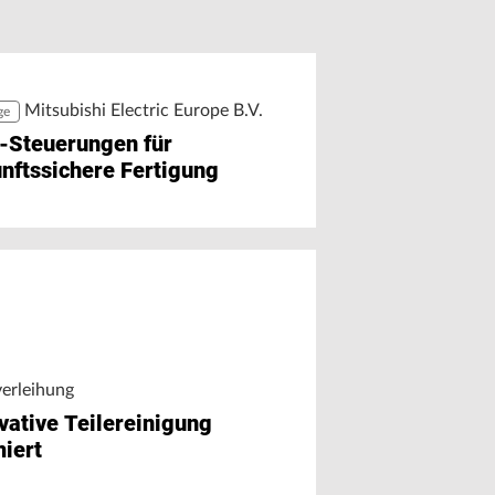
i Haimer übernimmt die
greifen
eite Generation
Mitsubishi Electric Europe B.V.
ge
-Steuerungen für
nftssichere Fertigung
verleihung
vative Teilereinigung
iert