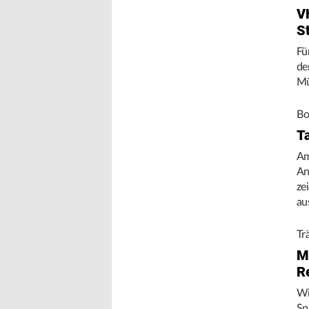
V
S
Fü
de
Mü
Bo
T
Am
An
ze
au
Tr
M
R
Wi
Sp