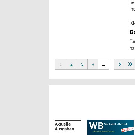
ne
In
de
KI
G
Tu
na
1
2
3
4
...
Aktuelle
Ausgaben