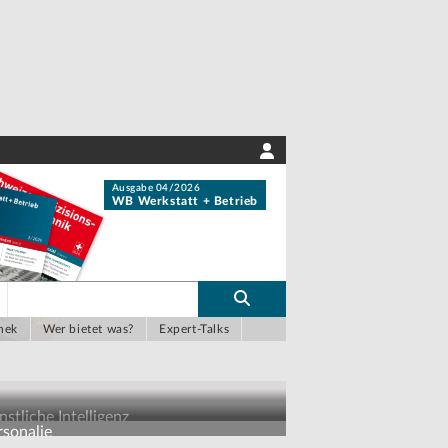
Ausgabe 04/2026
WB Werkstatt + Betrieb
hek
Wer bietet was?
Expert-Talks
stliche Intelligenz
rsonalie
r Chat auf Maschinendaten