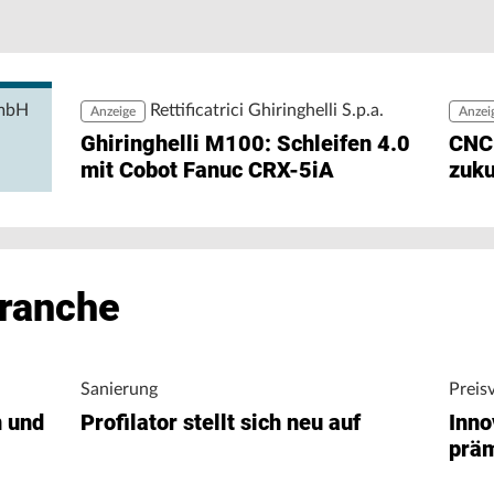
Be
zu
rehen und Fräsen in höchster Präzision mit 26
zw
GmbH
Rettificatrici Ghiringhelli S.p.a.
Anzeige
Anzei
Ghiringhelli M100: Schleifen 4.0
CNC
mit Cobot Fanuc CRX-5iA
zuku
Branche
Sanierung
Preis
n und
Profilator stellt sich neu auf
Inno
präm