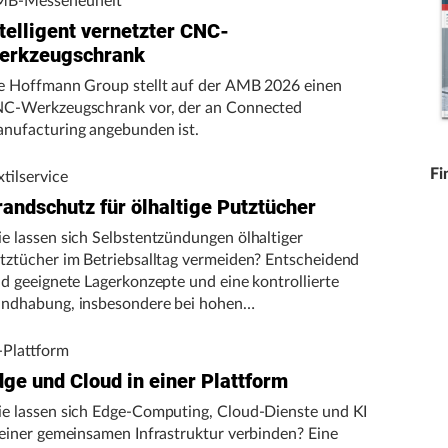
B-Messeneuheit
telligent vernetzter CNC-
erkzeugschrank
e Hoffmann Group stellt auf der AMB 2026 einen
C-Werkzeugschrank vor, der an Connected
nufacturing angebunden ist.
Fi
xtilservice
randschutz für ölhaltige Putztücher
e lassen sich Selbstentzündungen ölhaltiger
tztücher im Betriebsalltag vermeiden? Entscheidend
nd geeignete Lagerkonzepte und eine kontrollierte
ndhabung, insbesondere bei hohen
gebungstemperaturen.
-Plattform
dge und Cloud in einer Plattform
e lassen sich Edge-Computing, Cloud-Dienste und KI
 einer gemeinsamen Infrastruktur verbinden? Eine