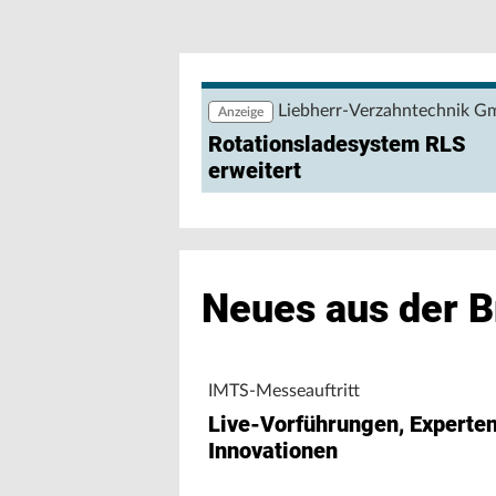
Weiler und Kunzmann zur AMB 2026: D
Maschinen
Liebherr-Verzahntechnik 
Anzeige
Rotationsladesystem RLS
erweitert
Neues aus der 
IMTS-Messeauftritt
Live-Vorführungen, Experte
Innovationen