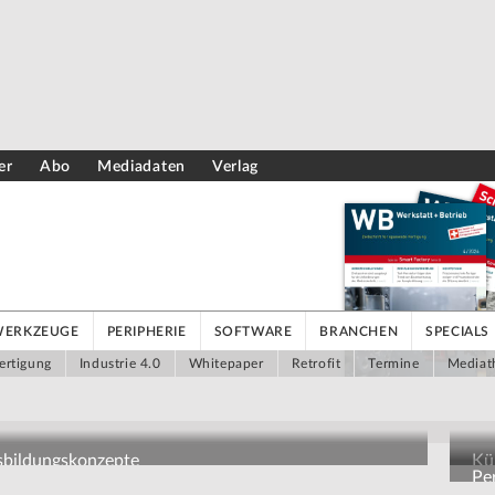
er
Abo
Mediadaten
Verlag
WERKZEUGE
PERIPHERIE
SOFTWARE
BRANCHEN
SPECIALS
ertigung
Industrie 4.0
Whitepaper
Retrofit
Termine
Mediat
usbildungskonzepte
Kün
Pe
Pe