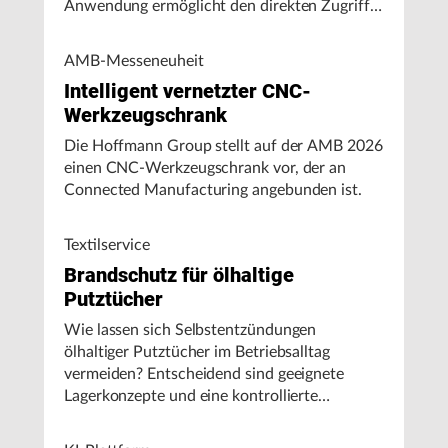
Anwendung ermöglicht den direkten Zugriff
auf Maschinendaten und unterstützt
Fertigungsunternehmen bei der Analyse von
AMB-Messeneuheit
Maschinenleistung, Stillständen und
Intelligent vernetzter CNC-
Energieverbrauch.
Werkzeugschrank
Die Hoffmann Group stellt auf der AMB 2026
einen CNC-Werkzeugschrank vor, der an
Connected Manufacturing angebunden ist.
Textilservice
Brandschutz für ölhaltige
Putztücher
Wie lassen sich Selbstentzündungen
ölhaltiger Putztücher im Betriebsalltag
vermeiden? Entscheidend sind geeignete
Lagerkonzepte und eine kontrollierte
Handhabung, insbesondere bei hohen
Umgebungstemperaturen.