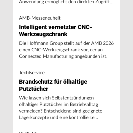
Anwendung ermöglicht den direkten Zugriff
auf Maschinendaten und unterstützt
Fertigungsunternehmen bei der Analyse von
AMB-Messeneuheit
Maschinenleistung, Stillständen und
Intelligent vernetzter CNC-
Energieverbrauch.
Werkzeugschrank
Die Hoffmann Group stellt auf der AMB 2026
einen CNC-Werkzeugschrank vor, der an
Connected Manufacturing angebunden ist.
Textilservice
Brandschutz für ölhaltige
Putztücher
Wie lassen sich Selbstentzündungen
ölhaltiger Putztücher im Betriebsalltag
vermeiden? Entscheidend sind geeignete
Lagerkonzepte und eine kontrollierte
Handhabung, insbesondere bei hohen
Umgebungstemperaturen.