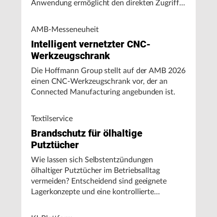
Anwendung ermöglicht den direkten Zugriff
auf Maschinendaten und unterstützt
Fertigungsunternehmen bei der Analyse von
AMB-Messeneuheit
Maschinenleistung, Stillständen und
Intelligent vernetzter CNC-
Energieverbrauch.
Werkzeugschrank
Die Hoffmann Group stellt auf der AMB 2026
einen CNC-Werkzeugschrank vor, der an
Connected Manufacturing angebunden ist.
Textilservice
Brandschutz für ölhaltige
Putztücher
Wie lassen sich Selbstentzündungen
ölhaltiger Putztücher im Betriebsalltag
vermeiden? Entscheidend sind geeignete
Lagerkonzepte und eine kontrollierte
Handhabung, insbesondere bei hohen
Umgebungstemperaturen.