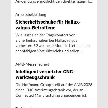
Anwendung ermöglicht den direkten Zugriff
auf Maschinendaten und unterstützt
Fertigungsunternehmen bei der Analyse von
Arbeitsbekleidung
Maschinenleistung, Stillständen und
Sicherheitsschuhe für Hallux-
Energieverbrauch.
valgus-Betroffene
Wie lässt sich der Tragekomfort von
Sicherheitsschuhen bei Hallux valgus
verbessern? Zwei neue Modelle bieten einen
dehnfähigen Vorfußbereich und sollen
Druckstellen sowie belastungsbedingte
Ausgleichsbewegungen reduzieren.
AMB-Messeneuheit
Intelligent vernetzter CNC-
Werkzeugschrank
Die Hoffmann Group stellt auf der AMB 2026
einen CNC-Werkzeugschrank vor, der an
Connected Manufacturing angebunden ist.