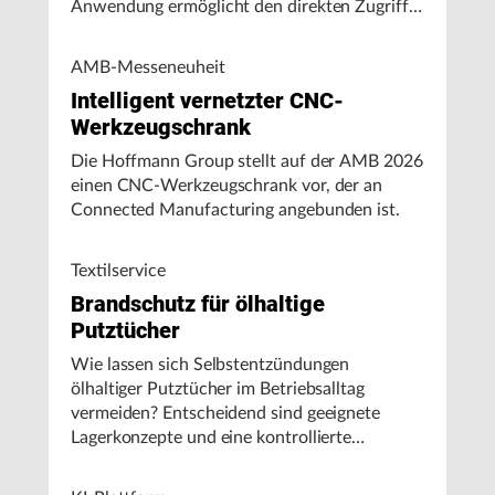
Anwendung ermöglicht den direkten Zugriff
auf Maschinendaten und unterstützt
Fertigungsunternehmen bei der Analyse von
AMB-Messeneuheit
Maschinenleistung, Stillständen und
Intelligent vernetzter CNC-
Energieverbrauch.
Werkzeugschrank
Die Hoffmann Group stellt auf der AMB 2026
einen CNC-Werkzeugschrank vor, der an
Connected Manufacturing angebunden ist.
Textilservice
Brandschutz für ölhaltige
Putztücher
Wie lassen sich Selbstentzündungen
ölhaltiger Putztücher im Betriebsalltag
vermeiden? Entscheidend sind geeignete
Lagerkonzepte und eine kontrollierte
Handhabung, insbesondere bei hohen
Umgebungstemperaturen.