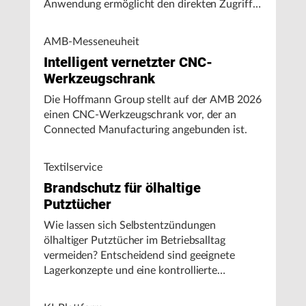
Anwendung ermöglicht den direkten Zugriff
auf Maschinendaten und unterstützt
Fertigungsunternehmen bei der Analyse von
AMB-Messeneuheit
Maschinenleistung, Stillständen und
Intelligent vernetzter CNC-
Energieverbrauch.
Werkzeugschrank
Die Hoffmann Group stellt auf der AMB 2026
einen CNC-Werkzeugschrank vor, der an
Connected Manufacturing angebunden ist.
Textilservice
Brandschutz für ölhaltige
Putztücher
Wie lassen sich Selbstentzündungen
ölhaltiger Putztücher im Betriebsalltag
vermeiden? Entscheidend sind geeignete
Lagerkonzepte und eine kontrollierte
Handhabung, insbesondere bei hohen
Umgebungstemperaturen.