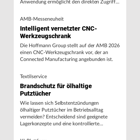
Anwendung ermöglicht den direkten Zugriff
auf Maschinendaten und unterstützt
Fertigungsunternehmen bei der Analyse von
AMB-Messeneuheit
Maschinenleistung, Stillständen und
Intelligent vernetzter CNC-
Energieverbrauch.
Werkzeugschrank
Die Hoffmann Group stellt auf der AMB 2026
einen CNC-Werkzeugschrank vor, der an
Connected Manufacturing angebunden ist.
Textilservice
Brandschutz für ölhaltige
Putztücher
Wie lassen sich Selbstentzündungen
ölhaltiger Putztücher im Betriebsalltag
vermeiden? Entscheidend sind geeignete
Lagerkonzepte und eine kontrollierte
Handhabung, insbesondere bei hohen
Umgebungstemperaturen.