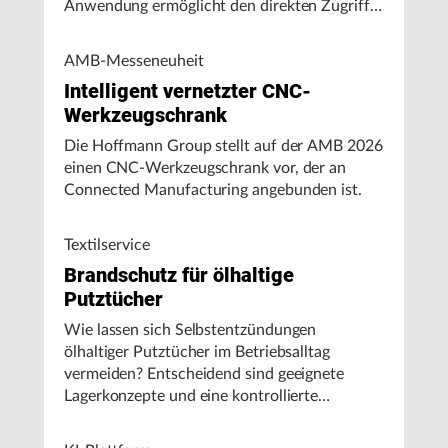
Anwendung ermöglicht den direkten Zugriff
auf Maschinendaten und unterstützt
Fertigungsunternehmen bei der Analyse von
AMB-Messeneuheit
Maschinenleistung, Stillständen und
Intelligent vernetzter CNC-
Energieverbrauch.
Werkzeugschrank
Die Hoffmann Group stellt auf der AMB 2026
einen CNC-Werkzeugschrank vor, der an
Connected Manufacturing angebunden ist.
Textilservice
Brandschutz für ölhaltige
Putztücher
Wie lassen sich Selbstentzündungen
ölhaltiger Putztücher im Betriebsalltag
vermeiden? Entscheidend sind geeignete
Lagerkonzepte und eine kontrollierte
Handhabung, insbesondere bei hohen
Umgebungstemperaturen.