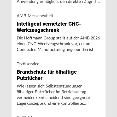
Anwendung ermöglicht den direkten Zugriff
auf Maschinendaten und unterstützt
Fertigungsunternehmen bei der Analyse von
AMB-Messeneuheit
Maschinenleistung, Stillständen und
Intelligent vernetzter CNC-
Energieverbrauch.
Werkzeugschrank
Die Hoffmann Group stellt auf der AMB 2026
einen CNC-Werkzeugschrank vor, der an
Connected Manufacturing angebunden ist.
Textilservice
Brandschutz für ölhaltige
Putztücher
Wie lassen sich Selbstentzündungen
ölhaltiger Putztücher im Betriebsalltag
vermeiden? Entscheidend sind geeignete
Lagerkonzepte und eine kontrollierte
Handhabung, insbesondere bei hohen
Umgebungstemperaturen.