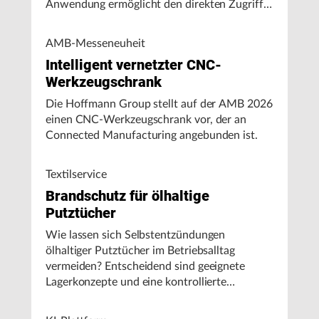
Anwendung ermöglicht den direkten Zugriff
auf Maschinendaten und unterstützt
Fertigungsunternehmen bei der Analyse von
AMB-Messeneuheit
Maschinenleistung, Stillständen und
Intelligent vernetzter CNC-
Energieverbrauch.
Werkzeugschrank
Die Hoffmann Group stellt auf der AMB 2026
einen CNC-Werkzeugschrank vor, der an
Connected Manufacturing angebunden ist.
Textilservice
Brandschutz für ölhaltige
Putztücher
Wie lassen sich Selbstentzündungen
ölhaltiger Putztücher im Betriebsalltag
vermeiden? Entscheidend sind geeignete
Lagerkonzepte und eine kontrollierte
Handhabung, insbesondere bei hohen
Umgebungstemperaturen.