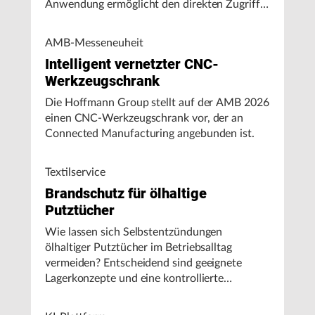
Anwendung ermöglicht den direkten Zugriff
auf Maschinendaten und unterstützt
Fertigungsunternehmen bei der Analyse von
AMB-Messeneuheit
Maschinenleistung, Stillständen und
Intelligent vernetzter CNC-
Energieverbrauch.
Werkzeugschrank
Die Hoffmann Group stellt auf der AMB 2026
einen CNC-Werkzeugschrank vor, der an
Connected Manufacturing angebunden ist.
Textilservice
Brandschutz für ölhaltige
Putztücher
Wie lassen sich Selbstentzündungen
ölhaltiger Putztücher im Betriebsalltag
vermeiden? Entscheidend sind geeignete
Lagerkonzepte und eine kontrollierte
Handhabung, insbesondere bei hohen
Umgebungstemperaturen.