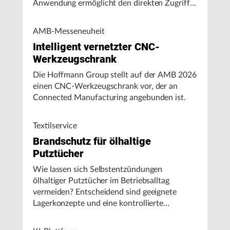
Anwendung ermöglicht den direkten Zugriff
auf Maschinendaten und unterstützt
Fertigungsunternehmen bei der Analyse von
AMB-Messeneuheit
Maschinenleistung, Stillständen und
Intelligent vernetzter CNC-
Energieverbrauch.
Werkzeugschrank
Die Hoffmann Group stellt auf der AMB 2026
einen CNC-Werkzeugschrank vor, der an
Connected Manufacturing angebunden ist.
Textilservice
Brandschutz für ölhaltige
Putztücher
Wie lassen sich Selbstentzündungen
ölhaltiger Putztücher im Betriebsalltag
vermeiden? Entscheidend sind geeignete
Lagerkonzepte und eine kontrollierte
Handhabung, insbesondere bei hohen
Umgebungstemperaturen.