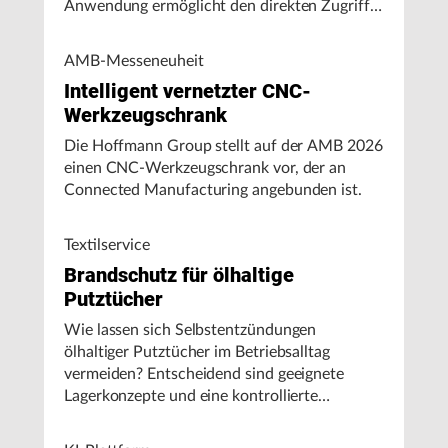
Anwendung ermöglicht den direkten Zugriff
auf Maschinendaten und unterstützt
Fertigungsunternehmen bei der Analyse von
AMB-Messeneuheit
Maschinenleistung, Stillständen und
Intelligent vernetzter CNC-
Energieverbrauch.
Werkzeugschrank
Die Hoffmann Group stellt auf der AMB 2026
einen CNC-Werkzeugschrank vor, der an
Connected Manufacturing angebunden ist.
Textilservice
Brandschutz für ölhaltige
Putztücher
Wie lassen sich Selbstentzündungen
ölhaltiger Putztücher im Betriebsalltag
vermeiden? Entscheidend sind geeignete
Lagerkonzepte und eine kontrollierte
Handhabung, insbesondere bei hohen
Umgebungstemperaturen.