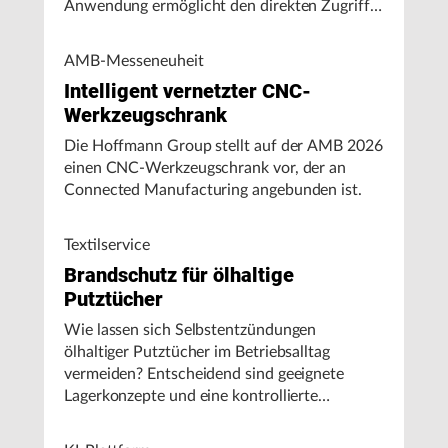
Anwendung ermöglicht den direkten Zugriff
auf Maschinendaten und unterstützt
Fertigungsunternehmen bei der Analyse von
AMB-Messeneuheit
Maschinenleistung, Stillständen und
Intelligent vernetzter CNC-
Energieverbrauch.
Werkzeugschrank
Die Hoffmann Group stellt auf der AMB 2026
einen CNC-Werkzeugschrank vor, der an
Connected Manufacturing angebunden ist.
Textilservice
Brandschutz für ölhaltige
Putztücher
Wie lassen sich Selbstentzündungen
ölhaltiger Putztücher im Betriebsalltag
vermeiden? Entscheidend sind geeignete
Lagerkonzepte und eine kontrollierte
Handhabung, insbesondere bei hohen
Umgebungstemperaturen.