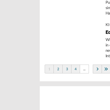
Pu
si
Ha
Um
KI
E
Wi
in
ne
In
de
1
2
3
4
...