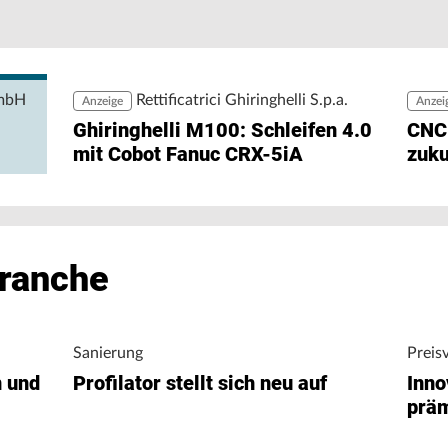
Pe
Pr
rgiedaten ohne zusätzlichen Engineering-Aufwand
zu
ng ermöglicht den direkten Zugriff auf
igungsunternehmen bei der Analyse von
nergieverbrauch.
GmbH
Rettificatrici Ghiringhelli S.p.a.
Anzeige
Anzei
Ghiringhelli M100: Schleifen 4.0
CNC
mit Cobot Fanuc CRX-5iA
zuku
Branche
Sanierung
Preis
n und
Profilator stellt sich neu auf
Inno
präm