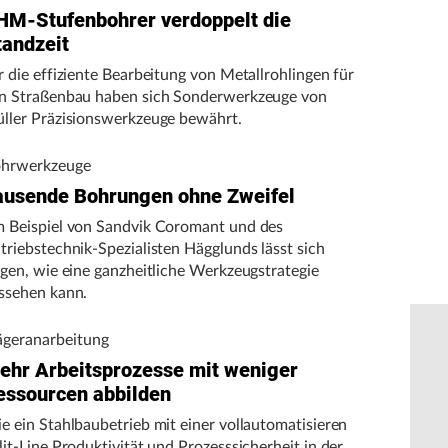
HM-Stufenbohrer verdoppelt die
tandzeit
r die effiziente Bearbeitung von Metallrohlingen für
n Straßenbau haben sich Sonderwerkzeuge von
ller Präzisionswerkzeuge bewährt.
hrwerkzeuge
ausende Bohrungen ohne Zweifel
 Beispiel von Sandvik Coromant und des
triebstechnik-Spezialisten Hägglunds lässt sich
igen, wie eine ganzheitliche Werkzeugstrategie
ssehen kann.
ägeranarbeitung
ehr Arbeitsprozesse mit weniger
essourcen abbilden
e ein Stahlbaubetrieb mit einer vollautomatisieren
lit-Line Produktivität und Prozesssicherheit in der