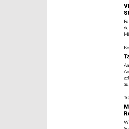
V
S
Fü
de
Mü
Bo
T
Am
An
ze
au
Tr
M
R
Wi
Sp