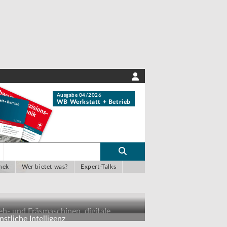
Ausgabe 04/2026
WB Werkstatt + Betrieb
hek
Wer bietet was?
Expert-Talks
eh- und Fräsmaschinen, digitale
stliche Intelligenz
sbildungskonzepte