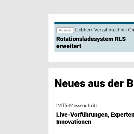
Wie lassen sich Produktions- und Ene
nutzen? Eine browserbasierte Anwendu
Maschinendaten und unterstützt Fert
Maschinenleistung, Stillständen und E
Liebherr-Verzahntechnik 
Anzeige
Rotationsladesystem RLS
erweitert
Neues aus der 
IMTS-Messeauftritt
Live-Vorführungen, Experte
Innovationen