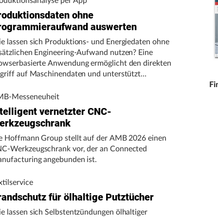
oduktionsanalyse per App
roduktionsdaten ohne
rogrammieraufwand auswerten
e lassen sich Produktions- und Energiedaten ohne
sätzlichen Engineering-Aufwand nutzen? Eine
owserbasierte Anwendung ermöglicht den direkten
griff auf Maschinendaten und unterstützt
rtigungsunternehmen bei der Analyse von
Fi
schinenleistung, Stillständen und Energieverbrauch.
B-Messeneuheit
telligent vernetzter CNC-
erkzeugschrank
e Hoffmann Group stellt auf der AMB 2026 einen
C-Werkzeugschrank vor, der an Connected
nufacturing angebunden ist.
xtilservice
randschutz für ölhaltige Putztücher
e lassen sich Selbstentzündungen ölhaltiger