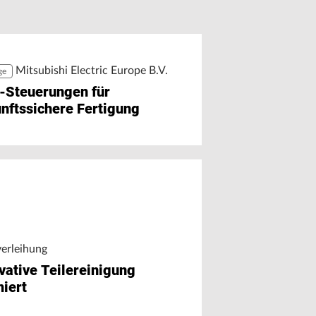
r Chat auf Maschinendaten
äzision trifft Ausbildung
greifen
Mitsubishi Electric Europe B.V.
ge
-Steuerungen für
nftssichere Fertigung
verleihung
vative Teilereinigung
iert