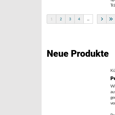
Tr
1
2
3
4
...
Neue Produkte
Kü
P
Wi
au
ge
ve