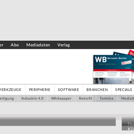
er
Abo
Mediadaten
Verlag
WERKZEUGE
PERIPHERIE
SOFTWARE
BRANCHEN
SPECIALS
ertigung
Industrie 4.0
Whitepaper
Retrofit
Termine
Mediat
Dr
Kün
Au
grammieraufwand auswerten