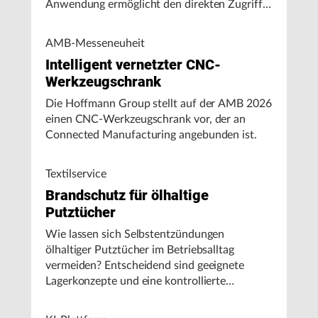
Anwendung ermöglicht den direkten Zugriff
auf Maschinendaten und unterstützt
Fertigungsunternehmen bei der Analyse von
AMB-Messeneuheit
Maschinenleistung, Stillständen und
Intelligent vernetzter CNC-
Energieverbrauch.
Werkzeugschrank
Die Hoffmann Group stellt auf der AMB 2026
einen CNC-Werkzeugschrank vor, der an
Connected Manufacturing angebunden ist.
Textilservice
Brandschutz für ölhaltige
Putztücher
Wie lassen sich Selbstentzündungen
ölhaltiger Putztücher im Betriebsalltag
vermeiden? Entscheidend sind geeignete
Lagerkonzepte und eine kontrollierte
Handhabung, insbesondere bei hohen
Umgebungstemperaturen.