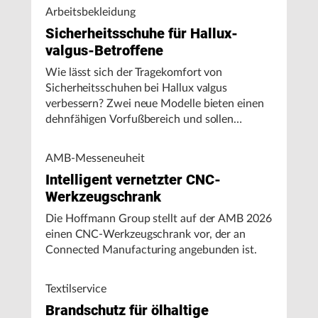
Fertigungsunternehmen bei der Analyse von
Arbeitsbekleidung
Maschinenleistung, Stillständen und
Sicherheitsschuhe für Hallux-
Energieverbrauch.
valgus-Betroffene
Wie lässt sich der Tragekomfort von
Sicherheitsschuhen bei Hallux valgus
verbessern? Zwei neue Modelle bieten einen
dehnfähigen Vorfußbereich und sollen
Druckstellen sowie belastungsbedingte
Ausgleichsbewegungen reduzieren.
AMB-Messeneuheit
Intelligent vernetzter CNC-
Werkzeugschrank
Die Hoffmann Group stellt auf der AMB 2026
einen CNC-Werkzeugschrank vor, der an
Connected Manufacturing angebunden ist.
Textilservice
Brandschutz für ölhaltige