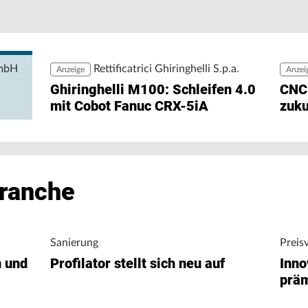
Pe
Pr
rgiedaten ohne zusätzlichen Engineering-Aufwand
zu
ng ermöglicht den direkten Zugriff auf
igungsunternehmen bei der Analyse von
nergieverbrauch.
GmbH
Rettificatrici Ghiringhelli S.p.a.
Anzeige
Anzei
Ghiringhelli M100: Schleifen 4.0
CNC
mit Cobot Fanuc CRX-5iA
zuku
Branche
Sanierung
Preis
n und
Profilator stellt sich neu auf
Inno
präm