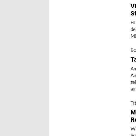
V
S
Fü
de
Mü
Bo
T
Am
An
ze
au
Tr
M
R
Wi
Sp