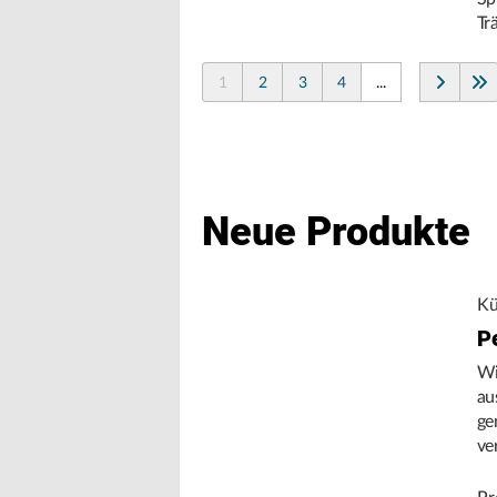
Tr
1
2
3
4
...
Neue Produkte
Kü
P
Wi
au
ge
ve