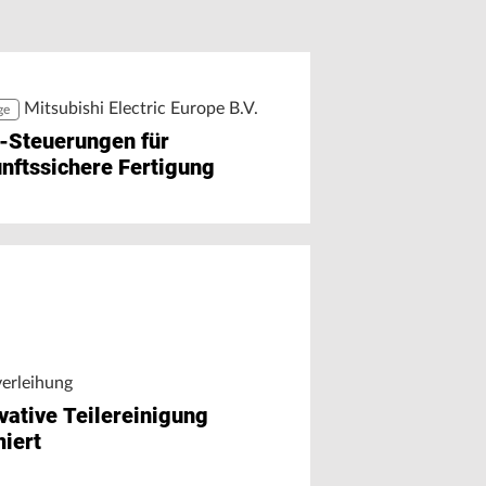
r Chat auf Maschinendaten
äzision trifft Ausbildung
greifen
Mitsubishi Electric Europe B.V.
ge
-Steuerungen für
nftssichere Fertigung
verleihung
vative Teilereinigung
iert