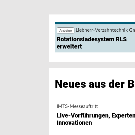
Wie lassen sich Produktions- und Ene
nutzen? Eine browserbasierte Anwendu
Maschinendaten und unterstützt Fert
Maschinenleistung, Stillständen und E
Liebherr-Verzahntechnik 
Anzeige
Rotationsladesystem RLS
erweitert
Neues aus der 
IMTS-Messeauftritt
Live-Vorführungen, Experte
Innovationen