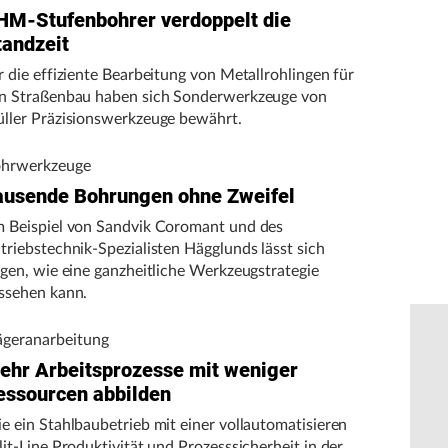
HM-Stufenbohrer verdoppelt die
tandzeit
r die effiziente Bearbeitung von Metallrohlingen für
n Straßenbau haben sich Sonderwerkzeuge von
ller Präzisionswerkzeuge bewährt.
hrwerkzeuge
ausende Bohrungen ohne Zweifel
 Beispiel von Sandvik Coromant und des
triebstechnik-Spezialisten Hägglunds lässt sich
igen, wie eine ganzheitliche Werkzeugstrategie
ssehen kann.
ägeranarbeitung
ehr Arbeitsprozesse mit weniger
essourcen abbilden
e ein Stahlbaubetrieb mit einer vollautomatisieren
lit-Line Produktivität und Prozesssicherheit in der