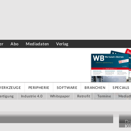
er
Abo
Mediadaten
Verlag
WERKZEUGE
PERIPHERIE
SOFTWARE
BRANCHEN
SPECIALS
ertigung
Industrie 4.0
Whitepaper
Retrofit
Termine
Mediat
Dr
Kün
Au
grammieraufwand auswerten