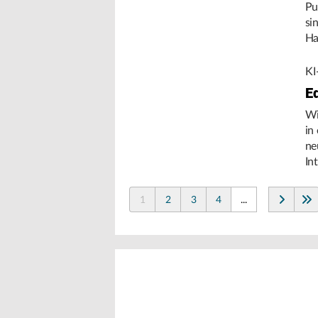
Pu
si
Ha
Um
KI
E
Wi
in
ne
In
de
1
2
3
4
...