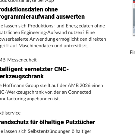
oduktionsanalyse per App
roduktionsdaten ohne
rogrammieraufwand auswerten
e lassen sich Produktions- und Energiedaten ohne
sätzlichen Engineering-Aufwand nutzen? Eine
owserbasierte Anwendung ermöglicht den direkten
griff auf Maschinendaten und unterstützt
rtigungsunternehmen bei der Analyse von
Fi
schinenleistung, Stillständen und Energieverbrauch.
B-Messeneuheit
telligent vernetzter CNC-
erkzeugschrank
e Hoffmann Group stellt auf der AMB 2026 einen
C-Werkzeugschrank vor, der an Connected
nufacturing angebunden ist.
xtilservice
randschutz für ölhaltige Putztücher
e lassen sich Selbstentzündungen ölhaltiger