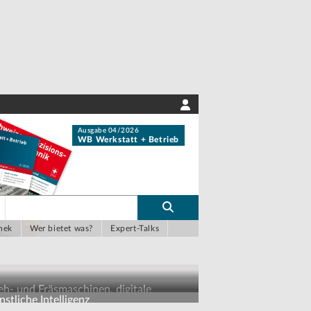
Ausgabe 04/2026
WB Werkstatt + Betrieb
hek
Wer bietet was?
Expert-Talks
eh- und Fräsmaschinen, digitale
stliche Intelligenz
sbildungskonzepte