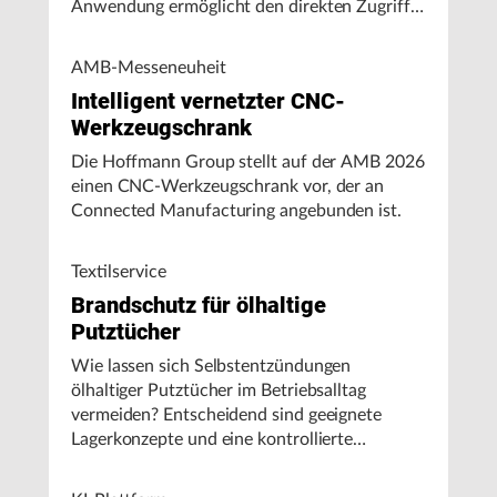
Anwendung ermöglicht den direkten Zugriff
auf Maschinendaten und unterstützt
Fertigungsunternehmen bei der Analyse von
AMB-Messeneuheit
Maschinenleistung, Stillständen und
Intelligent vernetzter CNC-
Energieverbrauch.
Werkzeugschrank
Die Hoffmann Group stellt auf der AMB 2026
einen CNC-Werkzeugschrank vor, der an
Connected Manufacturing angebunden ist.
Textilservice
Brandschutz für ölhaltige
Putztücher
Wie lassen sich Selbstentzündungen
ölhaltiger Putztücher im Betriebsalltag
vermeiden? Entscheidend sind geeignete
Lagerkonzepte und eine kontrollierte
Handhabung, insbesondere bei hohen
Umgebungstemperaturen.