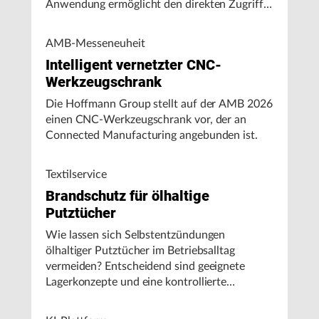
Anwendung ermöglicht den direkten Zugriff
auf Maschinendaten und unterstützt
Fertigungsunternehmen bei der Analyse von
AMB-Messeneuheit
Maschinenleistung, Stillständen und
Intelligent vernetzter CNC-
Energieverbrauch.
Werkzeugschrank
Die Hoffmann Group stellt auf der AMB 2026
einen CNC-Werkzeugschrank vor, der an
Connected Manufacturing angebunden ist.
Textilservice
Brandschutz für ölhaltige
Putztücher
Wie lassen sich Selbstentzündungen
ölhaltiger Putztücher im Betriebsalltag
vermeiden? Entscheidend sind geeignete
Lagerkonzepte und eine kontrollierte
Handhabung, insbesondere bei hohen
Umgebungstemperaturen.