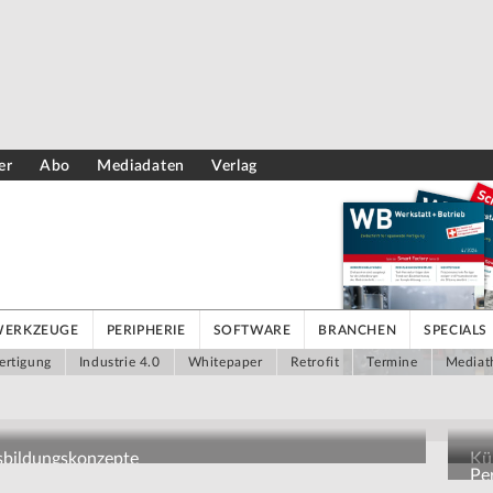
er
Abo
Mediadaten
Verlag
WERKZEUGE
PERIPHERIE
SOFTWARE
BRANCHEN
SPECIALS
ertigung
Industrie 4.0
Whitepaper
Retrofit
Termine
Mediat
usbildungskonzepte
Kün
Pe
Pe