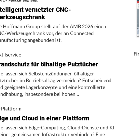
B-Messeneuheit
telligent vernetzter CNC-
erkzeugschrank
e Hoffmann Group stellt auf der AMB 2026 einen
C-Werkzeugschrank vor, der an Connected
nufacturing angebunden ist.
Fi
xtilservice
randschutz für ölhaltige Putztücher
e lassen sich Selbstentzündungen ölhaltiger
tztücher im Betriebsalltag vermeiden? Entscheidend
nd geeignete Lagerkonzepte und eine kontrollierte
ndhabung, insbesondere bei hohen
gebungstemperaturen.
-Plattform
dge und Cloud in einer Plattform
e lassen sich Edge-Computing, Cloud-Dienste und KI
 einer gemeinsamen Infrastruktur verbinden? Eine