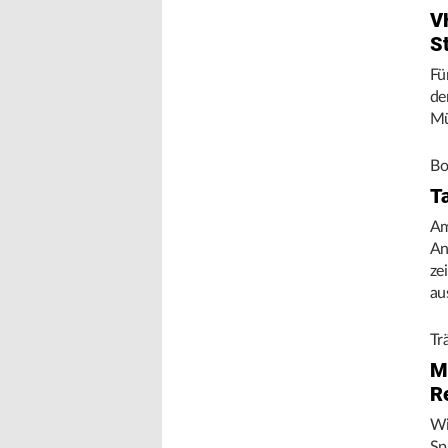
V
S
Fü
de
Mü
Bo
T
Am
An
ze
au
Tr
M
R
Wi
Sp