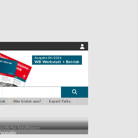
Ausgabe 04/2026
WB Werkstatt + Betrieb
hek
Wer bietet was?
Expert-Talks
stliche Intelligenz
rsonalie
r Chat auf Maschinendaten