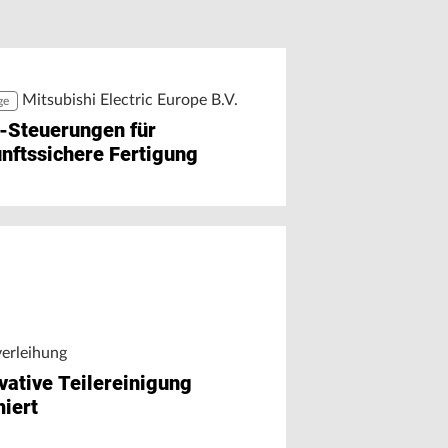
i Haimer übernimmt die
greifen
eite Generation
Mitsubishi Electric Europe B.V.
ge
-Steuerungen für
nftssichere Fertigung
verleihung
vative Teilereinigung
iert