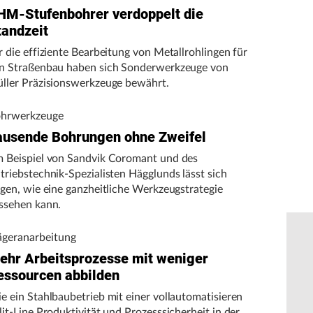
HM-Stufenbohrer verdoppelt die
tandzeit
r die effiziente Bearbeitung von Metallrohlingen für
n Straßenbau haben sich Sonderwerkzeuge von
ller Präzisionswerkzeuge bewährt.
hrwerkzeuge
ausende Bohrungen ohne Zweifel
 Beispiel von Sandvik Coromant und des
triebstechnik-Spezialisten Hägglunds lässt sich
igen, wie eine ganzheitliche Werkzeugstrategie
ssehen kann.
ägeranarbeitung
ehr Arbeitsprozesse mit weniger
essourcen abbilden
e ein Stahlbaubetrieb mit einer vollautomatisieren
lit-Line Produktivität und Prozesssicherheit in der