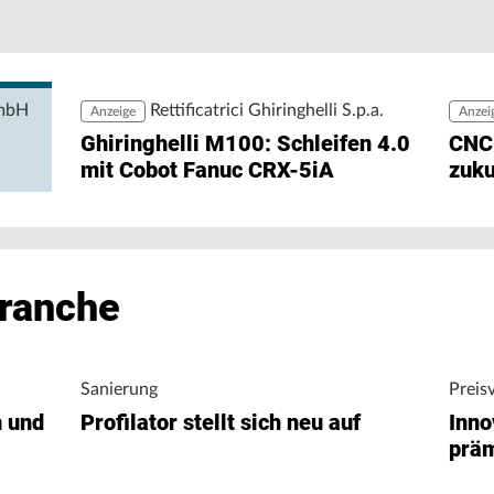
Be
zu
rehen und Fräsen in höchster Präzision mit 26
zw
GmbH
Rettificatrici Ghiringhelli S.p.a.
Anzeige
Anzei
Ghiringhelli M100: Schleifen 4.0
CNC
mit Cobot Fanuc CRX-5iA
zuku
Branche
Sanierung
Preis
n und
Profilator stellt sich neu auf
Inno
präm