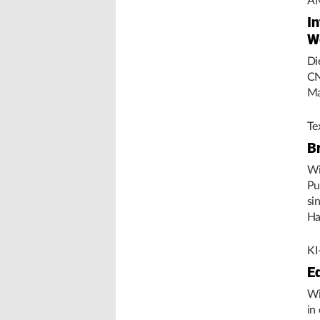
AM
In
W
Di
CN
Ma
Te
B
Wi
Pu
si
Ha
Um
KI
E
Wi
in