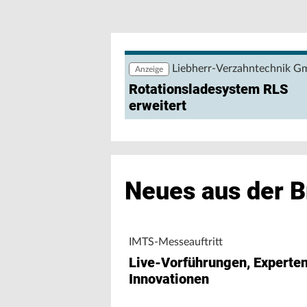
Weiler und Kunzmann zur AMB 2026: D
Maschinen
Liebherr-Verzahntechnik 
Anzeige
Rotationsladesystem RLS
erweitert
Neues aus der 
IMTS-Messeauftritt
Live-Vorführungen, Experte
Innovationen