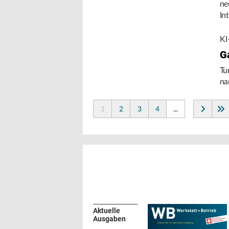
ne
In
de
KI
G
Tu
na
1
2
3
4
...
Aktuelle
Ausgaben