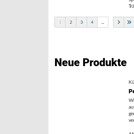
Tr
1
2
3
4
...
Neue Produkte
Kü
P
Wi
au
ge
ve