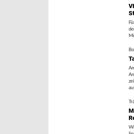
V
S
Fü
de
Mü
Bo
T
Am
An
ze
au
Tr
M
R
Wi
Sp