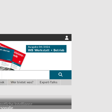
Ausgabe 04/2026
WB Werkstatt + Betrieb
hek
Wer bietet was?
Expert-Talks
stliche Intelligenz
rsonalie
r Chat auf Maschinendaten