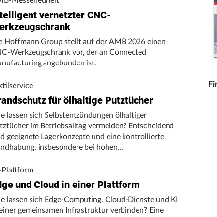
B-Messeneuheit
telligent vernetzter CNC-
erkzeugschrank
e Hoffmann Group stellt auf der AMB 2026 einen
C-Werkzeugschrank vor, der an Connected
nufacturing angebunden ist.
Fi
xtilservice
randschutz für ölhaltige Putztücher
e lassen sich Selbstentzündungen ölhaltiger
tztücher im Betriebsalltag vermeiden? Entscheidend
nd geeignete Lagerkonzepte und eine kontrollierte
ndhabung, insbesondere bei hohen
gebungstemperaturen.
-Plattform
dge und Cloud in einer Plattform
e lassen sich Edge-Computing, Cloud-Dienste und KI
 einer gemeinsamen Infrastruktur verbinden? Eine