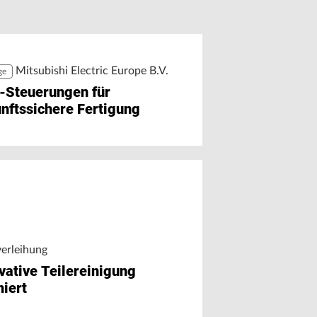
i Haimer übernimmt die
greifen
eite Generation
Mitsubishi Electric Europe B.V.
ge
-Steuerungen für
nftssichere Fertigung
verleihung
vative Teilereinigung
iert