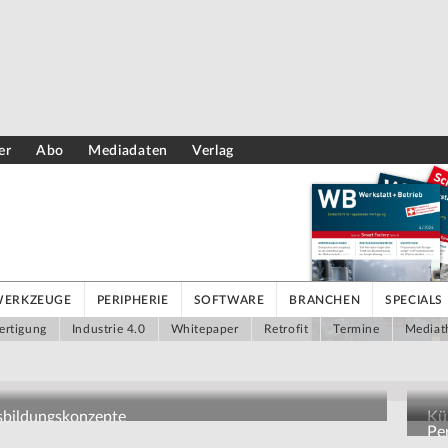
er
Abo
Mediadaten
Verlag
WERKZEUGE
PERIPHERIE
SOFTWARE
BRANCHEN
SPECIALS
ertigung
Industrie 4.0
Whitepaper
Retrofit
Termine
Mediat
usbildungskonzepte
Kün
Pe
Pe