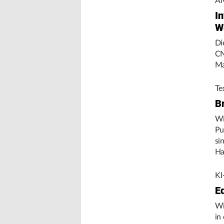
AM
In
W
Di
CN
Ma
Te
B
Wi
Pu
si
Ha
Um
KI
E
Wi
in