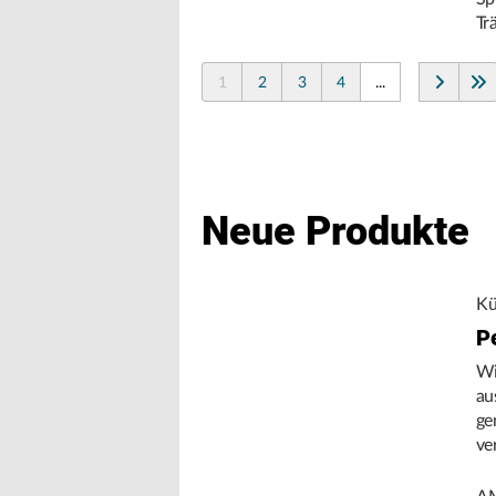
Tr
1
2
3
4
...
Neue Produkte
Kü
P
Wi
au
ge
ve