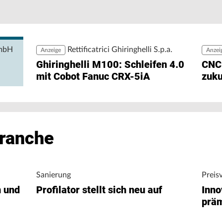
Be
zu
rehen und Fräsen in höchster Präzision mit 26
zw
GmbH
Rettificatrici Ghiringhelli S.p.a.
Anzeige
Anzei
Ghiringhelli M100: Schleifen 4.0
CNC
mit Cobot Fanuc CRX-5iA
zuku
Branche
Sanierung
Preis
n und
Profilator stellt sich neu auf
Inno
präm