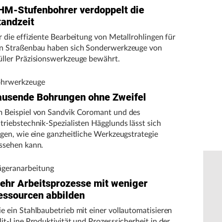
HM-Stufenbohrer verdoppelt die
tandzeit
r die effiziente Bearbeitung von Metallrohlingen für
n Straßenbau haben sich Sonderwerkzeuge von
ller Präzisionswerkzeuge bewährt.
hrwerkzeuge
ausende Bohrungen ohne Zweifel
 Beispiel von Sandvik Coromant und des
triebstechnik-Spezialisten Hägglunds lässt sich
igen, wie eine ganzheitliche Werkzeugstrategie
ssehen kann.
ägeranarbeitung
ehr Arbeitsprozesse mit weniger
essourcen abbilden
e ein Stahlbaubetrieb mit einer vollautomatisieren
lit-Line Produktivität und Prozesssicherheit in der