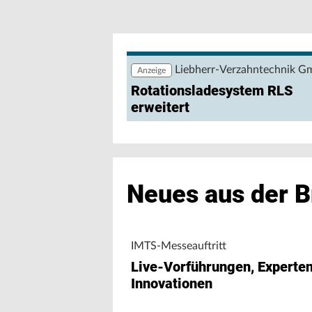
Weiler und Kunzmann zur AMB 2026: D
Maschinen
Liebherr-Verzahntechnik 
Anzeige
Rotationsladesystem RLS
erweitert
Neues aus der 
IMTS-Messeauftritt
Live-Vorführungen, Experte
Innovationen