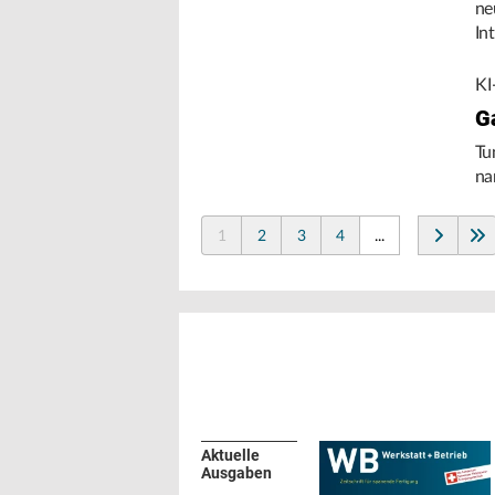
ne
In
de
KI
G
Tu
na
1
2
3
4
...
Aktuelle
Ausgaben