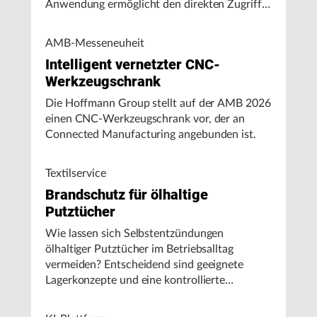
Anwendung ermöglicht den direkten Zugriff
auf Maschinendaten und unterstützt
Fertigungsunternehmen bei der Analyse von
AMB-Messeneuheit
Maschinenleistung, Stillständen und
Intelligent vernetzter CNC-
Energieverbrauch.
Werkzeugschrank
Die Hoffmann Group stellt auf der AMB 2026
einen CNC-Werkzeugschrank vor, der an
Connected Manufacturing angebunden ist.
Textilservice
Brandschutz für ölhaltige
Putztücher
Wie lassen sich Selbstentzündungen
ölhaltiger Putztücher im Betriebsalltag
vermeiden? Entscheidend sind geeignete
Lagerkonzepte und eine kontrollierte
Handhabung, insbesondere bei hohen
Umgebungstemperaturen.