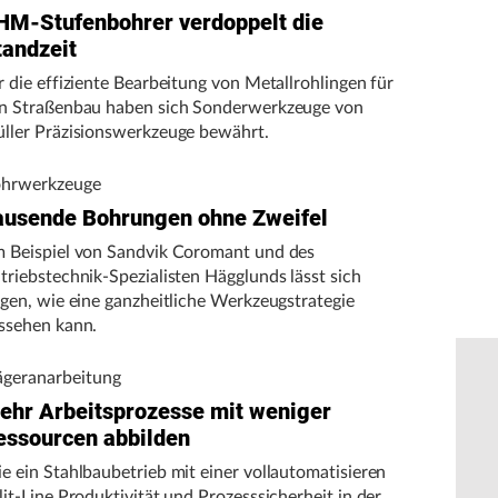
HM-Stufenbohrer verdoppelt die
tandzeit
r die effiziente Bearbeitung von Metallrohlingen für
n Straßenbau haben sich Sonderwerkzeuge von
ller Präzisionswerkzeuge bewährt.
hrwerkzeuge
ausende Bohrungen ohne Zweifel
 Beispiel von Sandvik Coromant und des
triebstechnik-Spezialisten Hägglunds lässt sich
igen, wie eine ganzheitliche Werkzeugstrategie
ssehen kann.
ägeranarbeitung
ehr Arbeitsprozesse mit weniger
essourcen abbilden
e ein Stahlbaubetrieb mit einer vollautomatisieren
lit-Line Produktivität und Prozesssicherheit in der