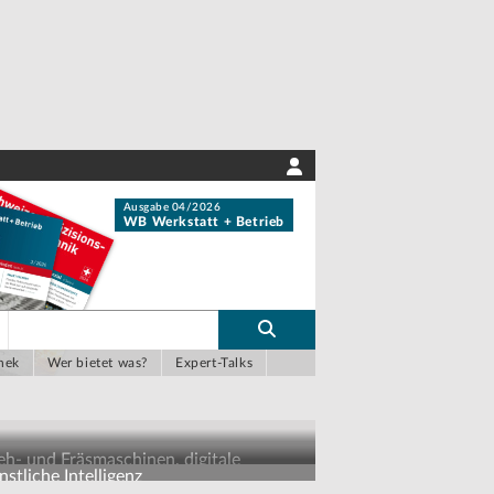
Ausgabe 04/2026
WB Werkstatt + Betrieb
hek
Wer bietet was?
Expert-Talks
eh- und Fräsmaschinen, digitale
stliche Intelligenz
sbildungskonzepte