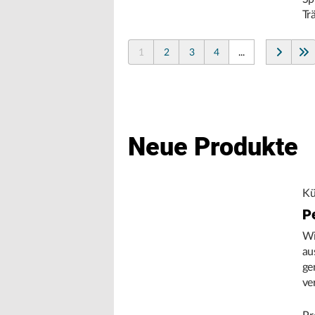
Tr
1
2
3
4
...
Neue Produkte
Kü
P
Wi
au
ge
ve