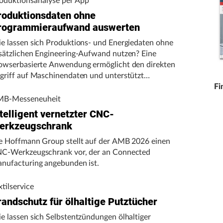
oduktionsanalyse per App
roduktionsdaten ohne
rogrammieraufwand auswerten
e lassen sich Produktions- und Energiedaten ohne
sätzlichen Engineering-Aufwand nutzen? Eine
owserbasierte Anwendung ermöglicht den direkten
griff auf Maschinendaten und unterstützt
rtigungsunternehmen bei der Analyse von
Fi
schinenleistung, Stillständen und Energieverbrauch.
B-Messeneuheit
telligent vernetzter CNC-
erkzeugschrank
e Hoffmann Group stellt auf der AMB 2026 einen
C-Werkzeugschrank vor, der an Connected
nufacturing angebunden ist.
xtilservice
randschutz für ölhaltige Putztücher
e lassen sich Selbstentzündungen ölhaltiger