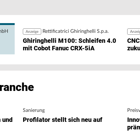
Pe
Pr
rgiedaten ohne zusätzlichen Engineering-Aufwand
zu
ng ermöglicht den direkten Zugriff auf
igungsunternehmen bei der Analyse von
nergieverbrauch.
GmbH
Rettificatrici Ghiringhelli S.p.a.
Anzeige
Anzei
Ghiringhelli M100: Schleifen 4.0
CNC
mit Cobot Fanuc CRX-5iA
zuku
Branche
Sanierung
Preis
n und
Profilator stellt sich neu auf
Inno
präm