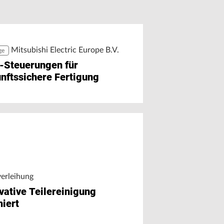
r Chat auf Maschinendaten
äzision trifft Ausbildung
greifen
Mitsubishi Electric Europe B.V.
ge
-Steuerungen für
nftssichere Fertigung
verleihung
vative Teilereinigung
iert