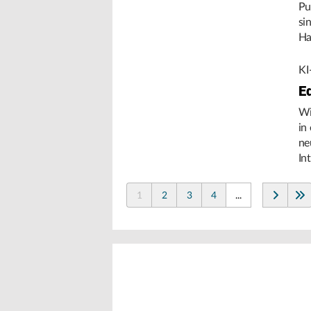
Pu
si
Ha
Um
KI
E
Wi
in
ne
In
de
1
2
3
4
...