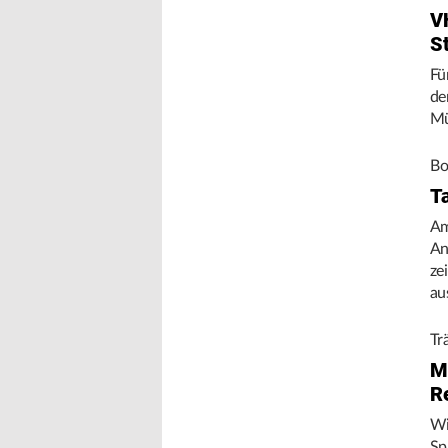
V
S
Fü
de
Mü
Bo
T
Am
An
ze
au
Tr
M
R
Wi
Sp