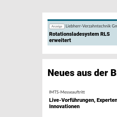
Wie lassen sich Produktions- und Ene
nutzen? Eine browserbasierte Anwendu
Maschinendaten und unterstützt Fert
Maschinenleistung, Stillständen und E
Liebherr-Verzahntechnik 
Anzeige
Rotationsladesystem RLS
erweitert
Neues aus der 
IMTS-Messeauftritt
Live-Vorführungen, Experte
Innovationen