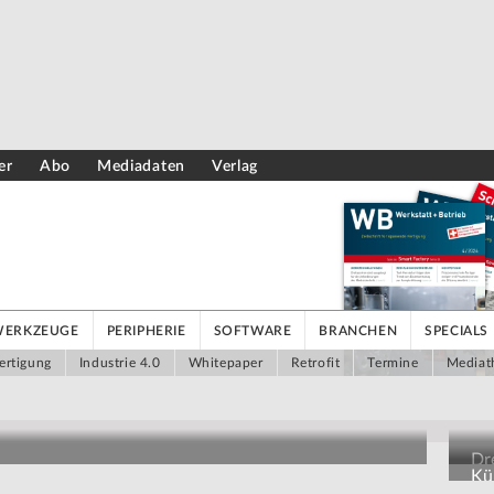
er
Abo
Mediadaten
Verlag
WERKZEUGE
PERIPHERIE
SOFTWARE
BRANCHEN
SPECIALS
ertigung
Industrie 4.0
Whitepaper
Retrofit
Termine
Mediat
Dr
Kün
Au
grammieraufwand auswerten