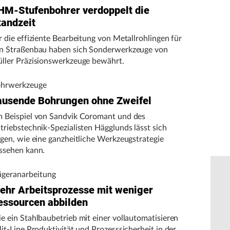
HM-Stufenbohrer verdoppelt die
tandzeit
r die effiziente Bearbeitung von Metallrohlingen für
n Straßenbau haben sich Sonderwerkzeuge von
ller Präzisionswerkzeuge bewährt.
hrwerkzeuge
ausende Bohrungen ohne Zweifel
 Beispiel von Sandvik Coromant und des
triebstechnik-Spezialisten Hägglunds lässt sich
igen, wie eine ganzheitliche Werkzeugstrategie
ssehen kann.
ägeranarbeitung
ehr Arbeitsprozesse mit weniger
essourcen abbilden
e ein Stahlbaubetrieb mit einer vollautomatisieren
lit-Line Produktivität und Prozesssicherheit in der