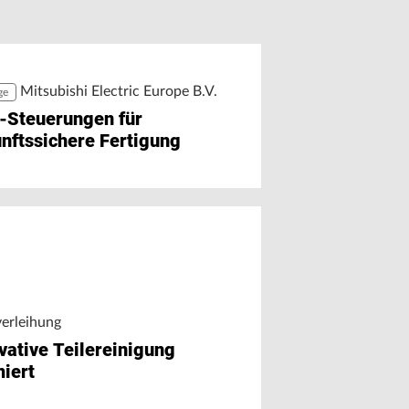
r Chat auf Maschinendaten
äzision trifft Ausbildung
greifen
Mitsubishi Electric Europe B.V.
ge
-Steuerungen für
nftssichere Fertigung
verleihung
vative Teilereinigung
iert