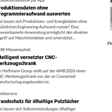
oduktionsanalyse per App
roduktionsdaten ohne
rogrammieraufwand auswerten
e lassen sich Produktions- und Energiedaten ohne
sätzlichen Engineering-Aufwand nutzen? Eine
owserbasierte Anwendung ermöglicht den direkten
griff auf Maschinendaten und unterstützt
rtigungsunternehmen bei der Analyse von
Fi
schinenleistung, Stillständen und Energieverbrauch.
B-Messeneuheit
telligent vernetzter CNC-
erkzeugschrank
e Hoffmann Group stellt auf der AMB 2026 einen
C-Werkzeugschrank vor, der an Connected
nufacturing angebunden ist.
xtilservice
randschutz für ölhaltige Putztücher
e lassen sich Selbstentzündungen ölhaltiger