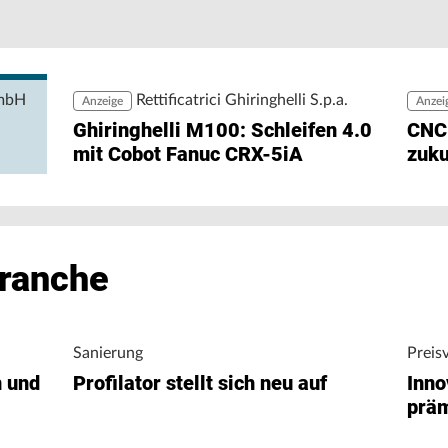
Pe
Pr
rgiedaten ohne zusätzlichen Engineering-Aufwand
zu
ng ermöglicht den direkten Zugriff auf
igungsunternehmen bei der Analyse von
nergieverbrauch.
GmbH
Rettificatrici Ghiringhelli S.p.a.
Anzeige
Anzei
Ghiringhelli M100: Schleifen 4.0
CNC
mit Cobot Fanuc CRX-5iA
zuku
Branche
Sanierung
Preis
n und
Profilator stellt sich neu auf
Inno
präm