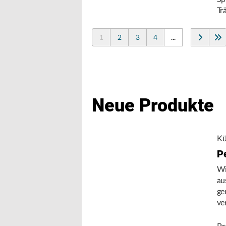
Tr
1
2
3
4
...
Neue Produkte
Kü
P
Wi
au
ge
ve