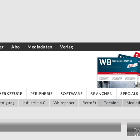
er
Abo
Mediadaten
Verlag
WERKZEUGE
PERIPHERIE
SOFTWARE
BRANCHEN
SPECIALS
ertigung
Industrie 4.0
Whitepaper
Retrofit
Termine
Mediat
Dr
Kün
Au
grammieraufwand auswerten