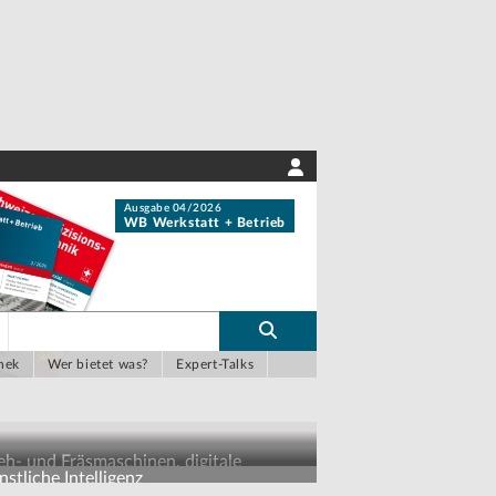
Ausgabe 04/2026
WB Werkstatt + Betrieb
hek
Wer bietet was?
Expert-Talks
eh- und Fräsmaschinen, digitale
stliche Intelligenz
sbildungskonzepte