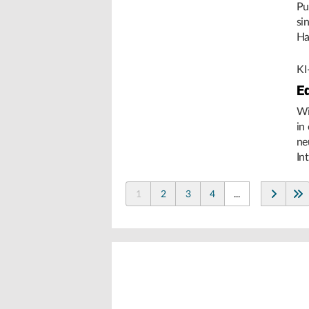
Pu
si
Ha
Um
KI
E
Wi
in
ne
In
de
1
2
3
4
...