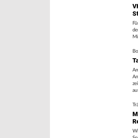
V
S
Fü
de
Mü
Bo
T
Am
An
ze
au
Tr
M
R
Wi
Sp