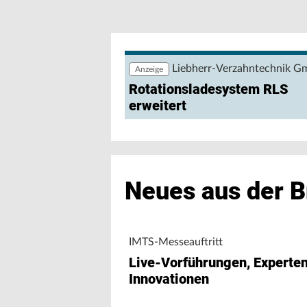
Wie lassen sich Produktions- und Ene
nutzen? Eine browserbasierte Anwendu
Maschinendaten und unterstützt Fert
Maschinenleistung, Stillständen und E
Liebherr-Verzahntechnik 
Anzeige
Rotationsladesystem RLS
erweitert
Neues aus der 
IMTS-Messeauftritt
Live-Vorführungen, Experte
Innovationen