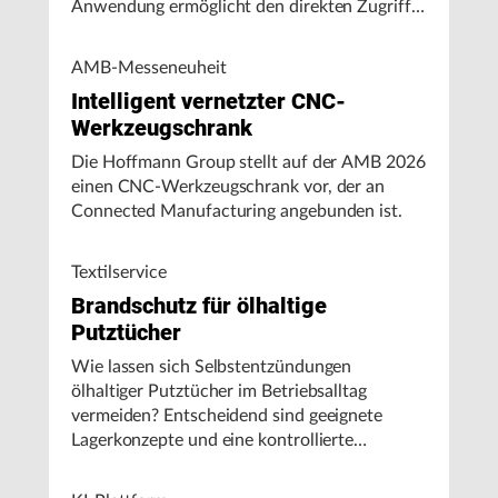
Anwendung ermöglicht den direkten Zugriff
auf Maschinendaten und unterstützt
Fertigungsunternehmen bei der Analyse von
AMB-Messeneuheit
Maschinenleistung, Stillständen und
Intelligent vernetzter CNC-
Energieverbrauch.
Werkzeugschrank
Die Hoffmann Group stellt auf der AMB 2026
einen CNC-Werkzeugschrank vor, der an
Connected Manufacturing angebunden ist.
Textilservice
Brandschutz für ölhaltige
Putztücher
Wie lassen sich Selbstentzündungen
ölhaltiger Putztücher im Betriebsalltag
vermeiden? Entscheidend sind geeignete
Lagerkonzepte und eine kontrollierte
Handhabung, insbesondere bei hohen
Umgebungstemperaturen.